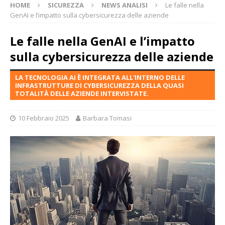
HOME
SICUREZZA
NEWS ANALISI
Le falle nella
GenAI e l’impatto sulla cybersicurezza delle aziende
Le falle nella GenAI e l’impatto
sulla cybersicurezza delle aziende
LA TECNOLOGIA AI È INTEGRATA ALL'INTERNO DELLE
INFRASTRUTTURE DI CYBERSICUREZZA DELLA QUASI
TOTALITÀ DELLE AZIENDE INTERVISTATE.
10 Febbraio 2025
Barbara Tomasi