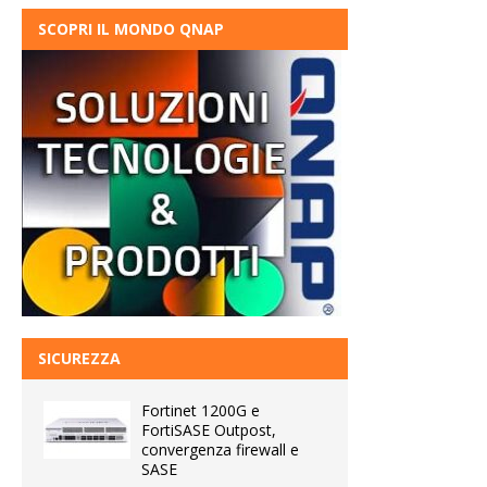
SCOPRI IL MONDO QNAP
SICUREZZA
Fortinet 1200G e
FortiSASE Outpost,
convergenza firewall e
SASE