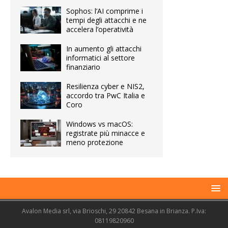
Sophos: l’AI comprime i
tempi degli attacchi e ne
accelera l’operatività
In aumento gli attacchi
informatici al settore
finanziario
Resilienza cyber e NIS2,
accordo tra PwC Italia e
Coro
Windows vs macOS:
registrate più minacce e
meno protezione
Avalon Media srl, via Brioschi, 29 20842 Besana in Brianza. P.Iva:
08119820960