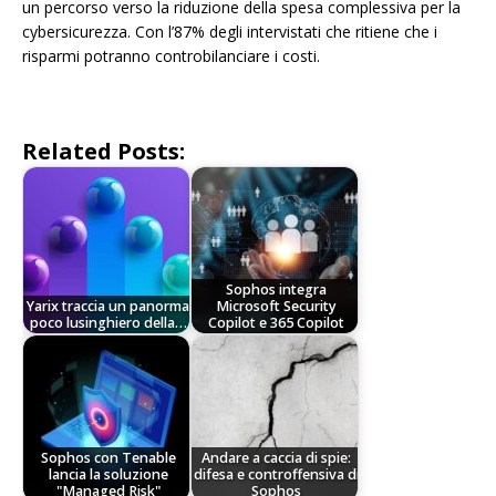
un percorso verso la riduzione della spesa complessiva per la
cybersicurezza. Con l’87% degli intervistati che ritiene che i
risparmi potranno controbilanciare i costi.
Related Posts:
Sophos integra
Yarix traccia un panorma
Microsoft Security
poco lusinghiero della…
Copilot e 365 Copilot
Sophos con Tenable
Andare a caccia di spie:
lancia la soluzione
difesa e controffensiva di
"Managed Risk"
Sophos