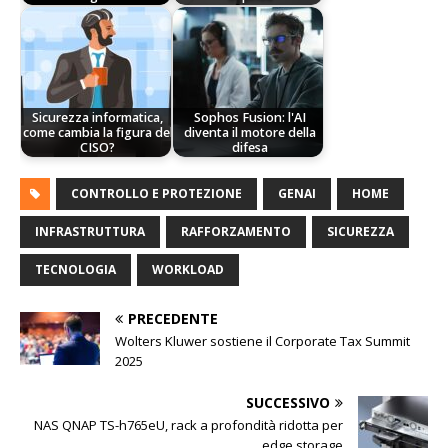
Sicurezza informatica,
Sophos Fusion: l'AI
come cambia la figura del
diventa il motore della
CISO?
difesa
CONTROLLO E PROTEZIONE
GENAI
HOME
INFRASTRUTTURA
RAFFORZAMENTO
SICUREZZA
TECNOLOGIA
WORKLOAD
PRECEDENTE
Wolters Kluwer sostiene il Corporate Tax Summit
2025
SUCCESSIVO
NAS QNAP TS-h765eU, rack a profondità ridotta per
edge storage