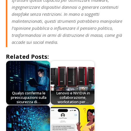
ingegnerizzare dispositivi dannosi o generare contenuti
deepfake senza restrizioni. In mano a soggetti
malintenzionati, questi strumenti potrebbero manipolare
l’opinione pubblica o influenzare il pensiero politico,
trasformandosi in armi di distruzione di massa, come già
accade sui social media.
Related Posts:
Qualys conferma le
Lenovo e NVIDIA in
preoccupazioni sulla
collaborazione,
sicurezza di…
workstation per…