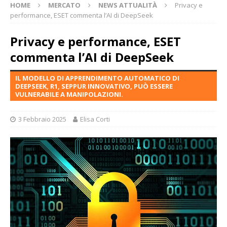
HOME
MERCATO
NEWS ATTUALITÀ
Privacy e
performance, ESET commenta l’AI di DeepSeek
Privacy e performance, ESET
commenta l’AI di DeepSeek
IL MODELLO DI APPRENDIMENTO AUTOMATICO DI
DEEPSEEK, R1, SEPPUR INNOVATIVO, PUÒ ESSERE
VULNERABILE A MANIPOLAZIONI.
3 Febbraio 2025
Elisa Corti