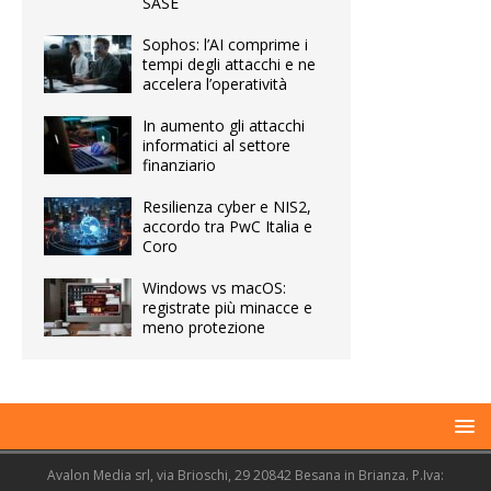
SASE
Sophos: l’AI comprime i
tempi degli attacchi e ne
accelera l’operatività
In aumento gli attacchi
informatici al settore
finanziario
Resilienza cyber e NIS2,
accordo tra PwC Italia e
Coro
Windows vs macOS:
registrate più minacce e
meno protezione
Avalon Media srl, via Brioschi, 29 20842 Besana in Brianza. P.Iva: