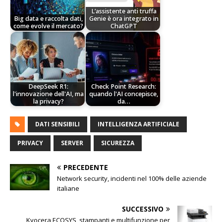
L’assistente anti truffa
Big data e raccolta dati,
Genie è ora integrato in
come evolve il mercato?
ChatGPT
DeepSeek R1:
Check Point Research:
l'innovazione dell'AI, ma
quando l'AI concepisce,
la privacy?
da…
DATI SENSIBILI
INTELLIGENZA ARTIFICIALE
PRIVACY
SERVER
SICUREZZA
PRECEDENTE
Network security, incidenti nel 100% delle aziende
italiane
SUCCESSIVO
Kyocera ECOSYS, stampanti e multifunzione per