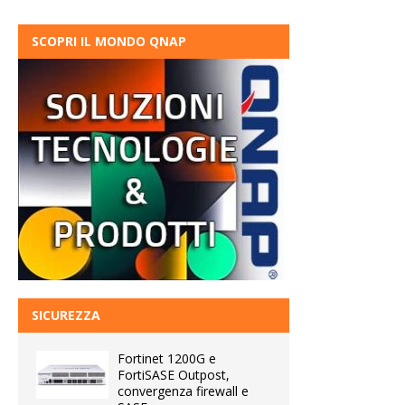
SCOPRI IL MONDO QNAP
SICUREZZA
Fortinet 1200G e
FortiSASE Outpost,
convergenza firewall e