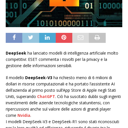
DeepSeek
ha lanciato modelli di intelligenza artificiale molto
competitivi: ESET commenta i risvolti per la privacy e la
gestione delle informazioni sensibili.
Il modello
DeepSeek-V3
ha richiesto meno di 6 milioni di
dollari in risorse computazionali e ha portato l’assistente AI
dell’azienda al primo posto sull’App Store di Apple negli Stati
Uniti, superando
ChatGPT
. Ciò ha suscitato dubbi sugli ingenti
investimenti delle aziende tecnologiche statunitensi, con
ripercussioni anche sul valore delle azioni di grandi player
come
Nvidia
.
I modelli DeepSeek-V3 e DeepSeek-R1 sono stati riconosciuti
per la loro qualità ed efficienza, riducendo il divario tra le