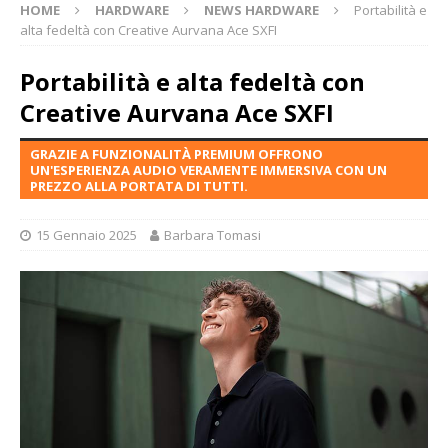
HOME
HARDWARE
NEWS HARDWARE
Portabilità e
alta fedeltà con Creative Aurvana Ace SXFI
Portabilità e alta fedeltà con
Creative Aurvana Ace SXFI
GRAZIE A FUNZIONALITÀ PREMIUM OFFRONO
UN'ESPERIENZA AUDIO VERAMENTE IMMERSIVA CON UN
PREZZO ALLA PORTATA DI TUTTI.
15 Gennaio 2025
Barbara Tomasi