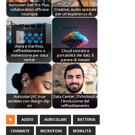
Auricolari Dell Pro Plus,
collaboration efficace
Creative, audio spaziale
ovunque
per un’esperienza di…
iXora e Danfoss,
raffreddamento a
Cloud sovrani e
immersione per data
portabilità dei dati. Il
center
parere di Veeam
Auricolari JVC true
Data Center, OVHcloud e
wireless con design clip-
l'evoluzione del
on
raffreddamento
AUDIO
AURICOLARI
BATTERIA
CHIAMATE
MICROFONI
MOBILITÀ