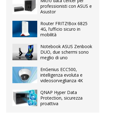
Micro data center per
professionisti con ASUS e
Asustor
Router FRITZ!Box 6825
4G, l’ufficio sicuro in
mobilità
Notebook ASUS Zenbook
DUO, due schermi sono
meglio di uno
EnGenius ECC500,
intelligenza evoluta e
videosorveglianza 4K
QNAP Hyper Data
Protection, sicurezza
proattiva