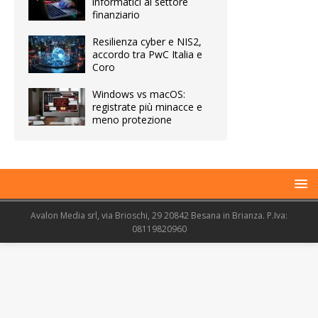
informatici al settore
finanziario
Resilienza cyber e NIS2,
accordo tra PwC Italia e
Coro
Windows vs macOS:
registrate più minacce e
meno protezione
Avalon Media srl, via Brioschi, 29 20842 Besana in Brianza. P.Iva:
08119820960