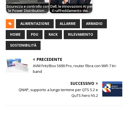
Sicurezza e controllo con
Dell, le innovazioni AI per
le Power Distribution…
il raffreddamento dei…
ALIMENTAZIONE
ALLARME
ARMADIO
HOME
PDU
RACK
RILEVAMENTO
SOSTENIBILITÀ
PRECEDENTE
AVM Fritz!Box 5690 Pro, router fibra con WiFi 7 tri-
band
SUCCESSIVO
QNAP, supporto a lungo termine per QTS 5.2 e
QuTS hero h5.2