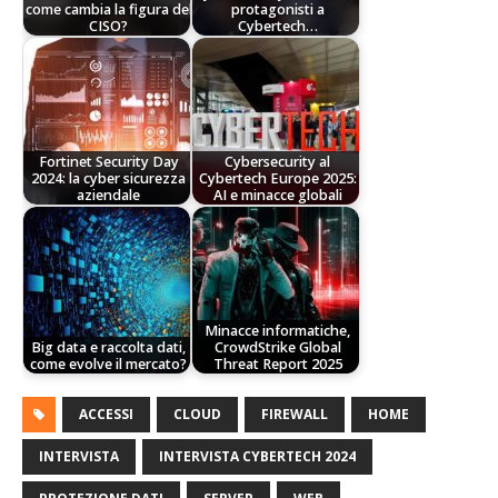
come cambia la figura del
protagonisti a
CISO?
Cybertech…
Fortinet Security Day
Cybersecurity al
2024: la cyber sicurezza
Cybertech Europe 2025:
aziendale
AI e minacce globali
Minacce informatiche,
Big data e raccolta dati,
CrowdStrike Global
come evolve il mercato?
Threat Report 2025
ACCESSI
CLOUD
FIREWALL
HOME
INTERVISTA
INTERVISTA CYBERTECH 2024