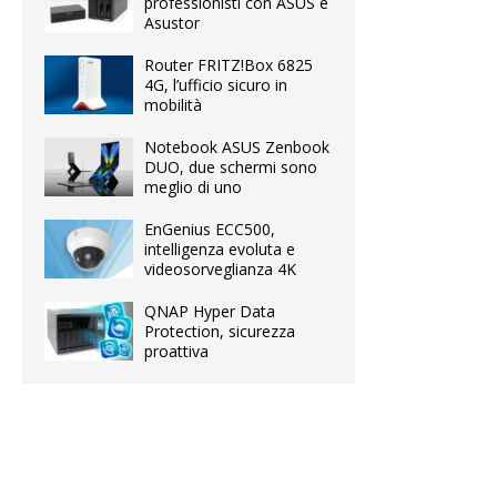
professionisti con ASUS e
Asustor
Router FRITZ!Box 6825
4G, l’ufficio sicuro in
mobilità
Notebook ASUS Zenbook
DUO, due schermi sono
meglio di uno
EnGenius ECC500,
intelligenza evoluta e
videosorveglianza 4K
QNAP Hyper Data
Protection, sicurezza
proattiva