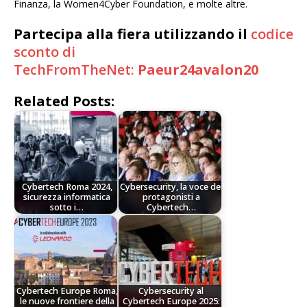
Finanza, la Women4Cyber Foundation, e molte altre.
Partecipa alla fiera utilizzando il
codice
sconto di
TechFromTheNet:
Paeur24avalon20
Related Posts:
Cybertech Roma 2024,
Cybersecurity, la voce dei
sicurezza informatica
protagonisti a
sotto i…
Cybertech…
Cybertech Europe Roma,
Cybersecurity al
le nuove frontiere della
Cybertech Europe 2025: