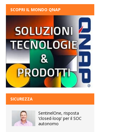
SCOPRI IL MONDO QNAP
SICUREZZA
SentinelOne, risposta
‘closed-loop’ per il SOC
autonomo