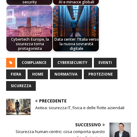
security
AI e minacce globali
Cybertech Europe, la
Data center: l’Italia verso
sicurezza torna
la nuova sovranità
protagonista
digitale
COMPLIANCE
CYBERSECURITY
EVENTI
FIERA
HOME
NORMATIVA
PROTEZIONE
SICUREZZA
PRECEDENTE
Axitea: sicurezza IT, fisica e delle flotte aziendali
SUCCESSIVO
Sicurezza human-centric: cosa comporta questo