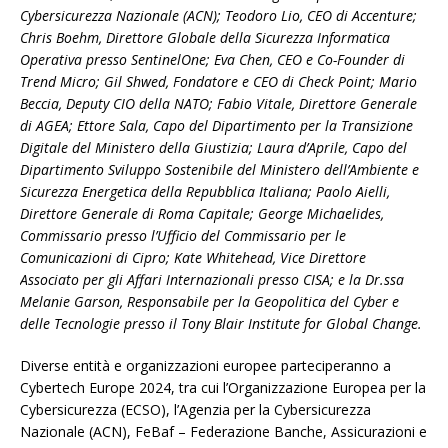
Cybersicurezza Nazionale (ACN); Teodoro Lio, CEO di Accenture;
Chris Boehm, Direttore Globale della Sicurezza Informatica
Operativa presso SentinelOne; Eva Chen, CEO e Co-Founder di
Trend Micro; Gil Shwed, Fondatore e CEO di Check Point; Mario
Beccia, Deputy CIO della NATO; Fabio Vitale, Direttore Generale
di AGEA; Ettore Sala, Capo del Dipartimento per la Transizione
Digitale del Ministero della Giustizia; Laura d’Aprile, Capo del
Dipartimento Sviluppo Sostenibile del Ministero dell’Ambiente e
Sicurezza Energetica della Repubblica Italiana; Paolo Aielli,
Direttore Generale di Roma Capitale; George Michaelides,
Commissario presso l’Ufficio del Commissario per le
Comunicazioni di Cipro; Kate Whitehead, Vice Direttore
Associato per gli Affari Internazionali presso CISA; e la Dr.ssa
Melanie Garson, Responsabile per la Geopolitica del Cyber e
delle Tecnologie presso il Tony Blair Institute for Global Change.
Diverse entità e organizzazioni europee parteciperanno a
Cybertech Europe 2024, tra cui l’Organizzazione Europea per la
Cybersicurezza (ECSO), l’Agenzia per la Cybersicurezza
Nazionale (ACN), FeBaf – Federazione Banche, Assicurazioni e