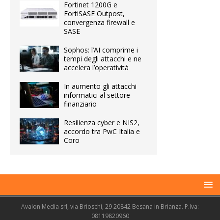
Fortinet 1200G e
FortiSASE Outpost,
convergenza firewall e
SASE
Sophos: l’AI comprime i
tempi degli attacchi e ne
accelera l’operatività
In aumento gli attacchi
informatici al settore
finanziario
Resilienza cyber e NIS2,
accordo tra PwC Italia e
Coro
Avalon Media srl, via Brioschi, 29 20842 Besana in Brianza. P.Iva:
08119820960