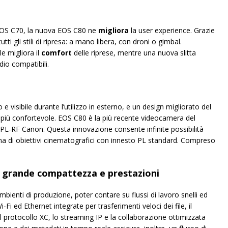
i EOS C70, la nuova EOS C80 ne
migliora
la user experience. Grazie
i gli stili di ripresa: a mano libera, con droni o gimbal.
e migliora il
comfort
delle riprese, mentre una nuova slitta
io compatibili.
isibile durante l’utilizzo in esterno, e un design migliorato del
zzo più confortevole. EOS C80 è la più recente videocamera del
PL-RF Canon. Questa innovazione consente infinite possibilità
a di obiettivi cinematografici con innesto PL standard. Compreso
 grande compattezza e prestazioni
bienti di produzione, poter contare su flussi di lavoro snelli ed
-Fi ed Ethernet integrate per trasferimenti veloci dei file, il
l protocollo XC, lo streaming IP e la collaborazione ottimizzata