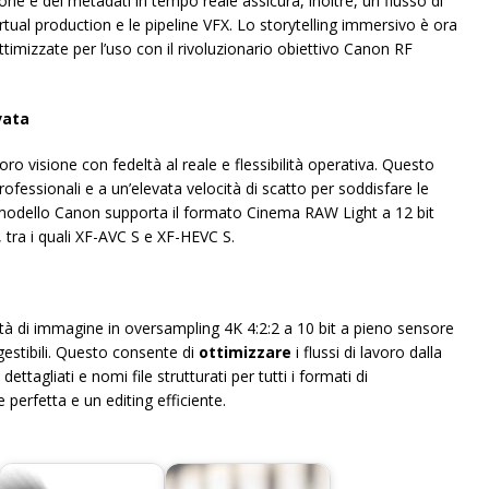
sione e dei metadati in tempo reale assicura, inoltre, un flusso di
virtual production e le pipeline VFX. Lo storytelling immersivo è ora
ottimizzate per l’uso con il rivoluzionario obiettivo Canon RF
vata
ro visione con fedeltà al reale e flessibilità operativa. Questo
rofessionali e a un’elevata velocità di scatto per soddisfare le
o modello Canon supporta il formato Cinema RAW Light a 12 bit
 tra i quali XF-AVC S e XF-HEVC S.
tà di immagine in oversampling 4K 4:2:2 a 10 bit a pieno sensore
gestibili. Questo consente di
ottimizzare
i flussi di lavoro dalla
tagliati e nomi file strutturati per tutti i formati di
 perfetta e un editing efficiente.