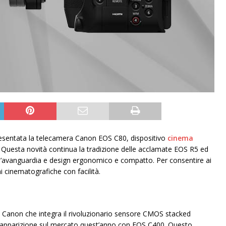
resentata la telecamera Canon EOS C80, dispositivo
cinema
 Questa novità continua la tradizione delle acclamate EOS R5 ed
all’avanguardia e design ergonomico e compatto. Per consentire ai
i cinematografiche con facilità.
anon che integra il rivoluzionario sensore CMOS stacked
ma apparizione sul mercato quest’anno con EOS C400. Questo