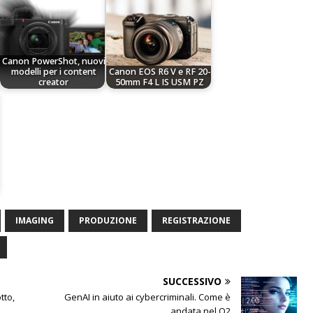
Canon PowerShot, nuovi
modelli per i content
Canon EOS R6 V e RF 20-
creator
50mm F4 L IS USM PZ
IMAGING
PRODUZIONE
REGISTRAZIONE
SUCCESSIVO
tto,
GenAI in aiuto ai cybercriminali. Come è
andata nel Q2