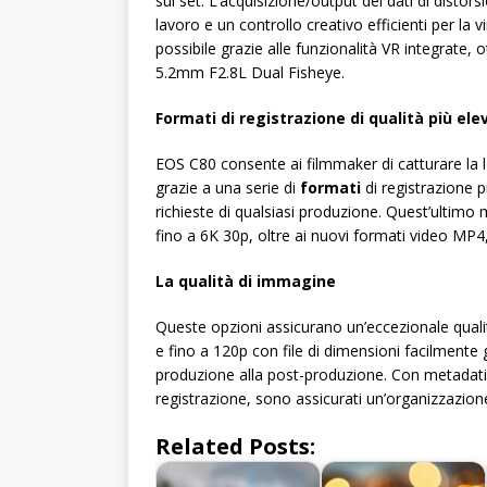
sul set. L’acquisizione/output dei dati di distor
lavoro e un controllo creativo efficienti per la 
possibile grazie alle funzionalità VR integrate, 
5.2mm F2.8L Dual Fisheye.
Formati di registrazione di qualità più ele
EOS C80 consente ai filmmaker di catturare la lo
grazie a una serie di
formati
di registrazione p
richieste di qualsiasi produzione. Quest’ultim
fino a 6K 30p, oltre ai nuovi formati video MP4,
La qualità di immagine
Queste opzioni assicurano un’eccezionale quali
e fino a 120p con file di dimensioni facilmente 
produzione alla post-produzione. Con metadati det
registrazione, sono assicurati un’organizzazione
Related Posts: