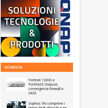
SICUREZZA
Fortinet 1200G e
FortiSASE Outpost,
convergenza firewall e
SASE
Sophos: l’AI comprime i
tempi degli attacchi e ne