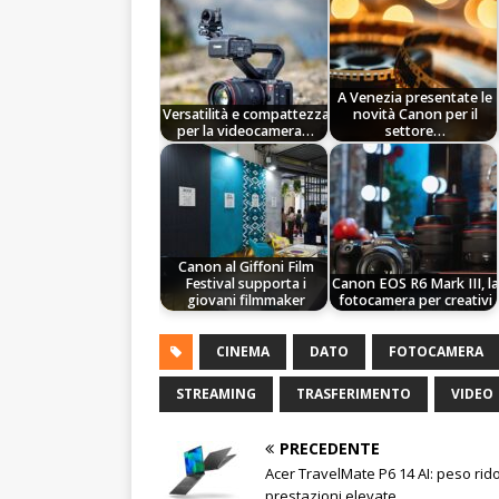
A Venezia presentate le
Versatilità e compattezza
novità Canon per il
per la videocamera…
settore…
Canon al Giffoni Film
Festival supporta i
Canon EOS R6 Mark III, la
giovani filmmaker
fotocamera per creativi
CINEMA
DATO
FOTOCAMERA
STREAMING
TRASFERIMENTO
VIDEO
PRECEDENTE
Acer TravelMate P6 14 AI: peso rido
prestazioni elevate