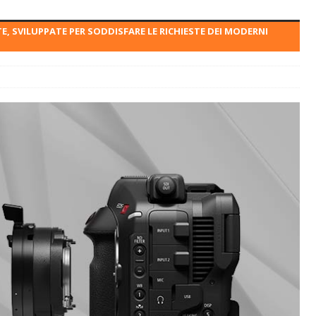
 SVILUPPATE PER SODDISFARE LE RICHIESTE DEI MODERNI