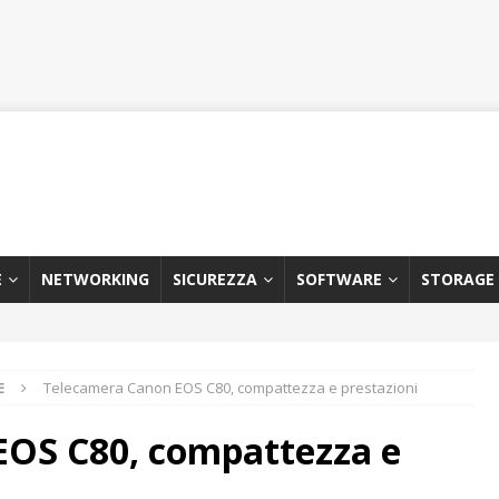
E
NETWORKING
SICUREZZA
SOFTWARE
STORAGE
E
Telecamera Canon EOS C80, compattezza e prestazioni
EOS C80, compattezza e