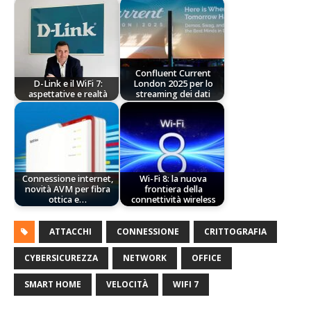
Confluent Current
D-Link e il WiFi 7:
London 2025 per lo
aspettative e realtà
streaming dei dati
Connessione internet,
Wi-Fi 8: la nuova
novità AVM per fibra
frontiera della
ottica e…
connettività wireless
ATTACCHI
CONNESSIONE
CRITTOGRAFIA
CYBERSICUREZZA
NETWORK
OFFICE
SMART HOME
VELOCITÀ
WIFI 7