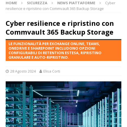
HOME
SICUREZZA
NEWS PIATTAFORME
Cyber
resilience e ripristino con Commvault 365 Backup Storage
Cyber resilience e ripristino con
Commvault 365 Backup Storage
LE FUNZIONALITÀ PER EXCHANGE ONLINE, TEAMS,
ONEDRIVE E SHAREPOINT INCLUDONO OPZIONI
CONFIGURABILI DI RETENTION ESTESA, RIPRISTINO
GRANULARE E AUTO-RIPRISTINO.
28 Agosto 2024
Elisa Corti