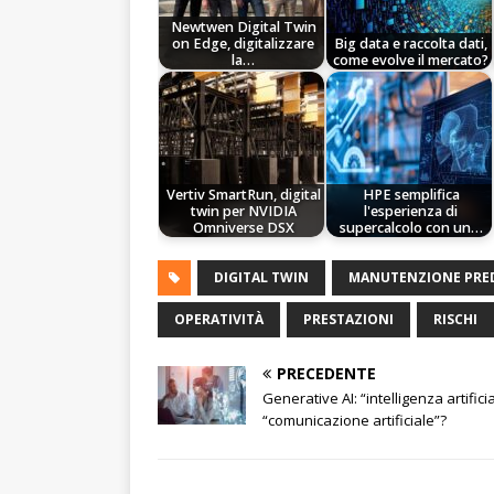
Newtwen Digital Twin
on Edge, digitalizzare
Big data e raccolta dati,
la…
come evolve il mercato?
Vertiv SmartRun, digital
HPE semplifica
twin per NVIDIA
l'esperienza di
Omniverse DSX
supercalcolo con un…
DIGITAL TWIN
MANUTENZIONE PRED
OPERATIVITÀ
PRESTAZIONI
RISCHI
PRECEDENTE
Generative AI: “intelligenza artifici
“comunicazione artificiale”?