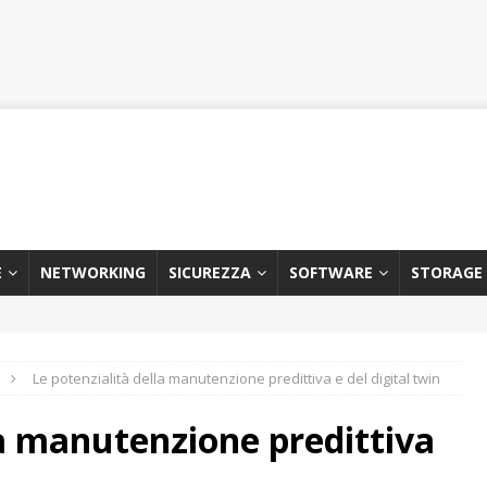
E
NETWORKING
SICUREZZA
SOFTWARE
STORAGE
Le potenzialità della manutenzione predittiva e del digital twin
la manutenzione predittiva