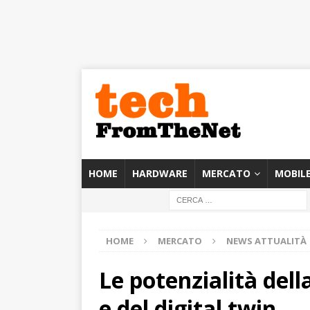
HOME
HARDWARE
MERCATO
MOBIL
HOME
MERCATO
NEWS ATTUALITÀ
Le potenzialità del
e del digital twin