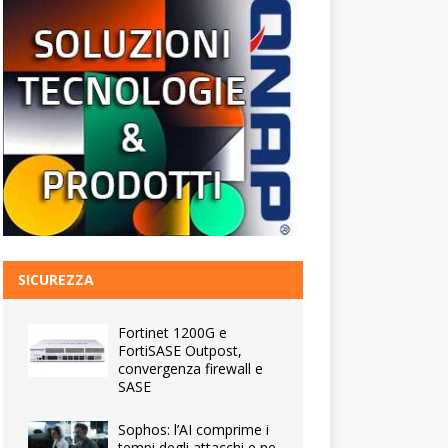
SICUREZZA
Fortinet 1200G e
FortiSASE Outpost,
convergenza firewall e
SASE
Sophos: l’AI comprime i
tempi degli attacchi e ne