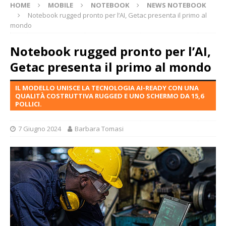
HOME
MOBILE
NOTEBOOK
NEWS NOTEBOOK
Notebook rugged pronto per l’AI, Getac presenta il primo al
mondo
Notebook rugged pronto per l’AI,
Getac presenta il primo al mondo
IL MODELLO UNISCE LA TECNOLOGIA AI-READY CON UNA
QUALITÀ COSTRUTTIVA RUGGED E UNO SCHERMO DA 15,6
POLLICI.
7 Giugno 2024
Barbara Tomasi