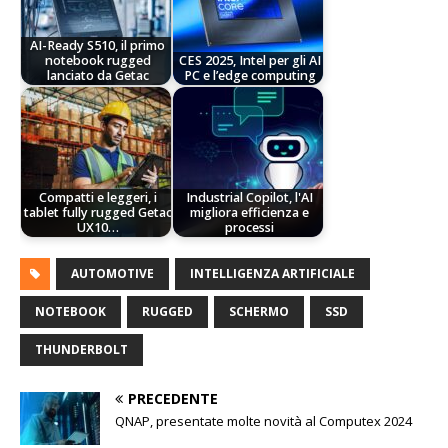
AI-Ready S510, il primo
notebook rugged
CES 2025, Intel per gli AI
lanciato da Getac
PC e l’edge computing
Compatti e leggeri, i
Industrial Copilot, l'AI
tablet fully rugged Getac
migliora efficienza e
UX10…
processi
AUTOMOTIVE
INTELLIGENZA ARTIFICIALE
NOTEBOOK
RUGGED
SCHERMO
SSD
THUNDERBOLT
PRECEDENTE
QNAP, presentate molte novità al Computex 2024