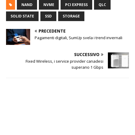
NAND
NVME
PCI EXPRESS
QLC
SOLID STATE
SSD
STORAGE
PRECEDENTE
Pagamenti digitali, SumUp svela i trend invernali
SUCCESSIVO
Fixed Wireless, i service provider canadesi
superano 1 Gbps