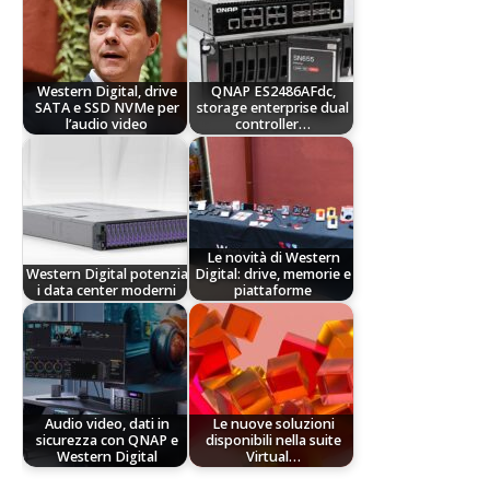
Western Digital, drive
QNAP ES2486AFdc,
SATA e SSD NVMe per
storage enterprise dual
l’audio video
controller…
Le novità di Western
Western Digital potenzia
Digital: drive, memorie e
i data center moderni
piattaforme
Audio video, dati in
Le nuove soluzioni
sicurezza con QNAP e
disponibili nella suite
Western Digital
Virtual…