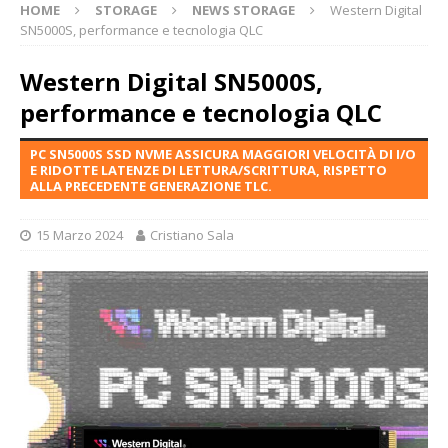
HOME
STORAGE
NEWS STORAGE
Western Digital
SN5000S, performance e tecnologia QLC
Western Digital SN5000S,
performance e tecnologia QLC
PC SN5000S SSD NVME ASSICURA MAGGIORI VELOCITÀ DI I/O
E RIDOTTE LATENZE DI LETTURA/SCRITTURA, RISPETTO
ALLA PRECEDENTE GENERAZIONE TLC.
15 Marzo 2024
Cristiano Sala