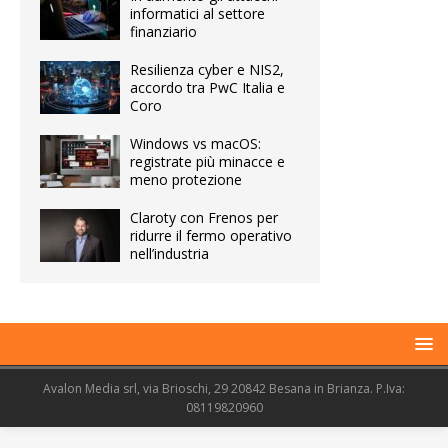
informatici al settore
finanziario
Resilienza cyber e NIS2,
accordo tra PwC Italia e
Coro
Windows vs macOS:
registrate più minacce e
meno protezione
Claroty con Frenos per
ridurre il fermo operativo
nell’industria
Avalon Media srl, via Brioschi, 29 20842 Besana in Brianza. P.Iva:
08119820960