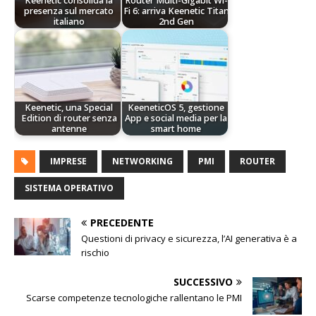
Keenetic consolida la
Router Multi-Gigabit Wi-
presenza sul mercato
Fi 6: arriva Keenetic Titan
italiano
2nd Gen
Keenetic, una Special
KeeneticOS 5, gestione
Edition di router senza
App e social media per la
antenne
smart home
IMPRESE
NETWORKING
PMI
ROUTER
SISTEMA OPERATIVO
PRECEDENTE
Questioni di privacy e sicurezza, l’AI generativa è a
rischio
SUCCESSIVO
Scarse competenze tecnologiche rallentano le PMI