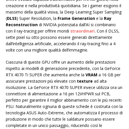
creazione e nella produttività quotidiana. Se i gamer esigono il
massimo della qualità visiva, la Deep Learning Super Sampling
(
DLSS
) Super Resolution, la
Frame Generation
e la
Ray
Reconstruction
di NVIDIA potenziata dall’AI si combinano
con il ray-tracing per offrire mondi
straordinari
. Con il DLSS,
sette pixel su otto possono essere generati direttamente
dall’intelligenza artificiale, accelerando il ray-tracing fino a 4
volte con una migliore qualità dell’immagine.
Ciascuna di queste GPU offre un aumento delle prestazioni
rispetto ai modelli di generazione precedente, con la GeForce
RTX 4070 Ti SUPER che aumenta anche la
VRAM
a 16 GB per
assicurare prestazioni più elevate con
texture
ad alta
risoluzione. La GeForce RTX 4070 SUPER invece utilizza ora un
connettore di alimentazione a 16 pin 12VHPWR sul PCB,
perfetto per garantire il miglior abbinamento con le più recenti
PSU. Naturalmente ognuna di queste schede è costruita con la
tecnologia ASUS Auto-Extreme, che automatizza il processo di
produzione in modo che tutte le saldature possano essere
completate in un unico passaggio, riducendo così le