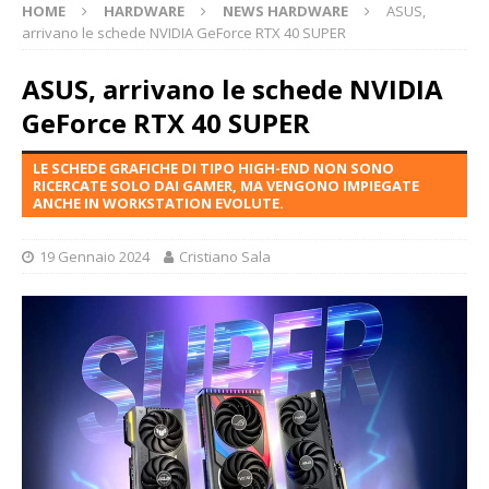
HOME
HARDWARE
NEWS HARDWARE
ASUS,
arrivano le schede NVIDIA GeForce RTX 40 SUPER
ASUS, arrivano le schede NVIDIA
GeForce RTX 40 SUPER
LE SCHEDE GRAFICHE DI TIPO HIGH-END NON SONO
RICERCATE SOLO DAI GAMER, MA VENGONO IMPIEGATE
ANCHE IN WORKSTATION EVOLUTE.
19 Gennaio 2024
Cristiano Sala