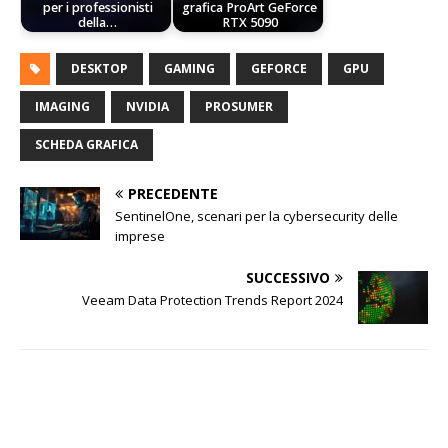
per i professionisti
grafica ProArt GeForce
della…
RTX 5090
DESKTOP
GAMING
GEFORCE
GPU
IMAGING
NVIDIA
PROSUMER
SCHEDA GRAFICA
PRECEDENTE
SentinelOne, scenari per la cybersecurity delle
imprese
SUCCESSIVO
Veeam Data Protection Trends Report 2024