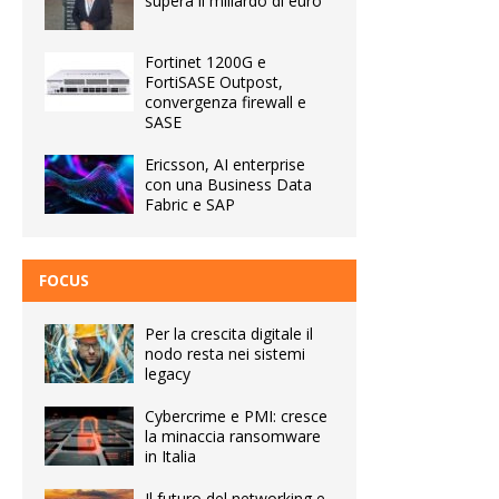
supera il miliardo di euro
Fortinet 1200G e
FortiSASE Outpost,
convergenza firewall e
SASE
Ericsson, AI enterprise
con una Business Data
Fabric e SAP
FOCUS
Per la crescita digitale il
nodo resta nei sistemi
legacy
Cybercrime e PMI: cresce
la minaccia ransomware
in Italia
Il futuro del networking e