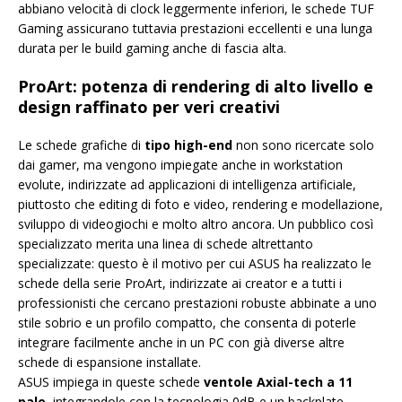
abbiano velocità di clock leggermente inferiori, le schede TUF
Gaming assicurano tuttavia prestazioni eccellenti e una lunga
durata per le build gaming anche di fascia alta.
ProArt: potenza di rendering di alto livello e
design raffinato per veri creativi
Le schede grafiche di
tipo high-end
non sono ricercate solo
dai gamer, ma vengono impiegate anche in workstation
evolute, indirizzate ad applicazioni di intelligenza artificiale,
piuttosto che editing di foto e video, rendering e modellazione,
sviluppo di videogiochi e molto altro ancora. Un pubblico così
specializzato merita una linea di schede altrettanto
specializzate: questo è il motivo per cui ASUS ha realizzato le
schede della serie ProArt, indirizzate ai creator e a tutti i
professionisti che cercano prestazioni robuste abbinate a uno
stile sobrio e un profilo compatto, che consenta di poterle
integrare facilmente anche in un PC con già diverse altre
schede di espansione installate.
ASUS impiega in queste schede
ventole Axial-tech a 11
pale,
integrandole con la tecnologia 0dB e un backplate