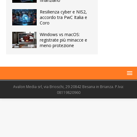
finanziario
Resilienza cyber e NIS2,
accordo tra PwC Italia e
Coro
Windows vs macOS:
registrate più minacce e
meno protezione
Avalon Media srl, via Brioschi, 29 20842 Besana in Brianza. P.Iva:
08119820960