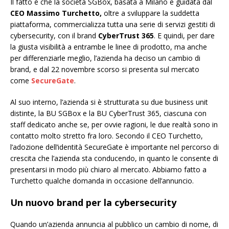
Il fatto è che la società SGBox, basata a Milano e guidata dal
CEO Massimo Turchetto,
oltre a sviluppare la suddetta
piattaforma, commercializza tutta una serie di servizi gestiti di
cybersecurity, con il brand
CyberTrust 365
. E quindi, per dare
la giusta visibilità a entrambe le linee di prodotto, ma anche
per differenziarle meglio, l’azienda ha deciso un cambio di
brand, e dal 22 novembre scorso si presenta sul mercato
come
SecureGate
.
Al suo interno, l’azienda si è strutturata su due business unit
distinte, la BU SGBox e la BU CyberTrust 365, ciascuna con
staff dedicato anche se, per ovvie ragioni, le due realtà sono in
contatto molto stretto fra loro. Secondo il CEO Turchetto,
l’adozione dell’identità SecureGate è importante nel percorso di
crescita che l’azienda sta conducendo, in quanto le consente di
presentarsi in modo più chiaro al mercato. Abbiamo fatto a
Turchetto qualche domanda in occasione dell’annuncio.
Un nuovo brand per la cybersecurity
Quando un’azienda annuncia al pubblico un cambio di nome, di