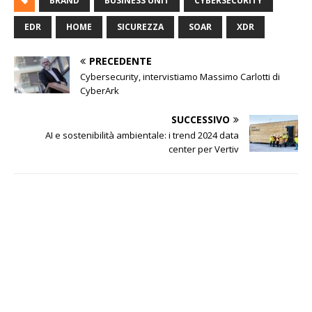
BRAND
BUSINESS UNIT
CYBERSECURITY
EDR
HOME
SICUREZZA
SOAR
XDR
PRECEDENTE
Cybersecurity, intervistiamo Massimo Carlotti di
CyberArk
SUCCESSIVO
AI e sostenibilità ambientale: i trend 2024 data
center per Vertiv