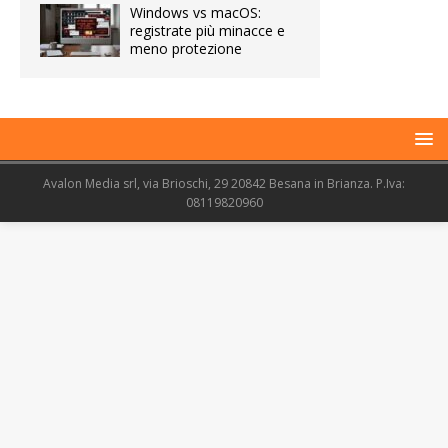
Windows vs macOS:
registrate più minacce e
meno protezione
Avalon Media srl, via Brioschi, 29 20842 Besana in Brianza. P.Iva:
08119820960