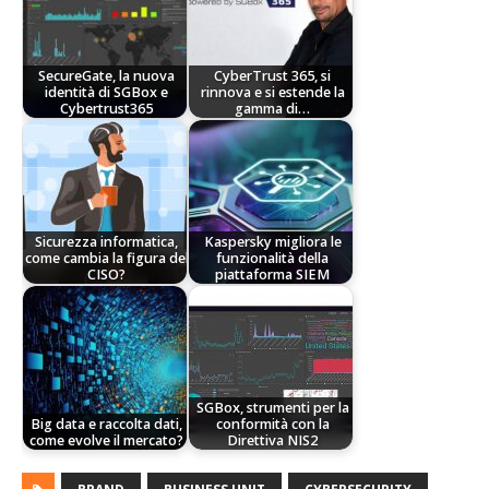
SecureGate, la nuova
CyberTrust 365, si
identità di SGBox e
rinnova e si estende la
Cybertrust365
gamma di…
Sicurezza informatica,
Kaspersky migliora le
come cambia la figura del
funzionalità della
CISO?
piattaforma SIEM
SGBox, strumenti per la
Big data e raccolta dati,
conformità con la
come evolve il mercato?
Direttiva NIS2