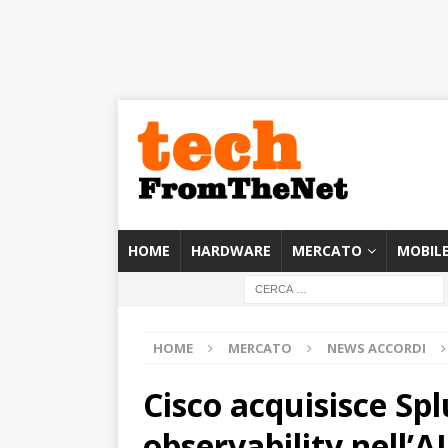
HOME
HARDWARE
MERCATO
MOBIL
HOME
MERCATO
NEWS ACCORDI
Cisco acquisisce Spl
observability nell’AI