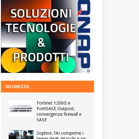
SICUREZZA
Fortinet 1200G e
FortiSASE Outpost,
convergenza firewall e
SASE
Sophos: l’AI comprime i
tempi degli attacchi e ne