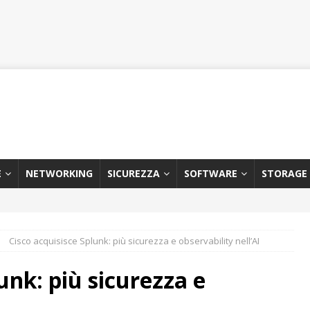
E
NETWORKING
SICUREZZA
SOFTWARE
STORAGE
Cisco acquisisce Splunk: più sicurezza e observability nell’AI
unk: più sicurezza e