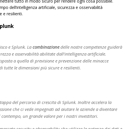
nnettere tutto in modo sicuro per rendere ogni cosa possibile.
po dell’intelligenza artificiale, sicurezza e osservabilità
 e resilienti.
Splunk
Cisco e Splunk. La
combinazione
delle nostre competenze guiderà
zza e osservabilità abilitate dall’intelligenza artificiale.
sposta a quella di previsione e prevenzione delle minacce
 tutte le dimensioni più sicure e resilienti.
ppa del percorso di crescita di Splunk. Inoltre accelera la
ssione che ci vede impegnati ad aiutare le aziende a diventare
l contempo, un grande valore per i nostri investitori.
ercato security e observability che utilizza la potenza dei dati e