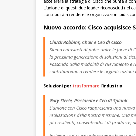
accelererà la strategia di Cisco che punta a co
L’unione di questi due leader riconosciuti nel cam
contribuirà a rendere le organizzazioni più sicure
Nuovo accordo: Cisco acquisisce 
Chuck Robbins, Chair e Ceo di Cisco
Siamo entusiasti di poter unire le forze di 
la prossima generazione di soluzioni di sicure
Passando dalla modalità di rilevamento e ri
contribuiremo a rendere le organizzazioni di
Soluzioni per
trasformare
l’industria
Gary Steele, Presidente e Ceo di Splunk
L’unione con Cisco rappresenta una nuova ta
realizzazione della nostra missione. Una mi
più resilienti, consentendoci di produrre, a
Insieme, le due aziende saranno leader nel m