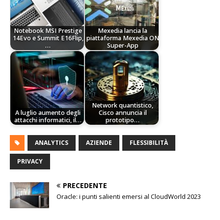
Notebook MSI Prestige
Mexedia lancia la
14Evo e Summit E16Flip,
piattaforma Mexedia ON
…
Super-App
Network quantistico,
A luglio aumento degli
Cisco annuncia il
attacchi informatici, il…
prototipo…
ANALYTICS
AZIENDE
FLESSIBILITÀ
PRIVACY
PRECEDENTE
Oracle: i punti salienti emersi al CloudWorld 2023