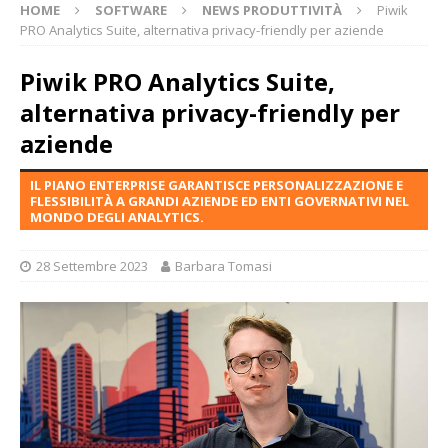
HOME
SOFTWARE
NEWS PRODUTTIVITÀ
Piwik
PRO Analytics Suite, alternativa privacy-friendly per aziende
Piwik PRO Analytics Suite,
alternativa privacy-friendly per
aziende
IL PIANO ENTERPRISE GARANTISCE PERSONALIZZAZIONE E
FLESSIBILITÀ A GRANDI AZIENDE ED ENTI GOVERNATIVI NEL
MONDO DEGLI ANALYTICS.
28 Settembre 2023
Barbara Tomasi