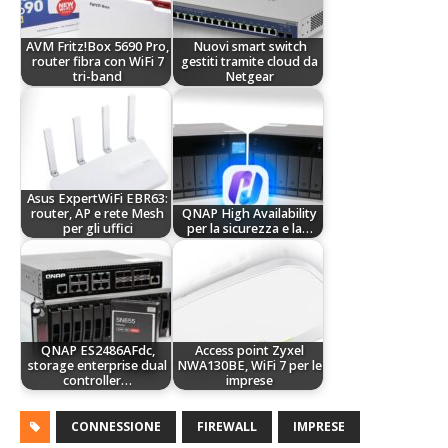
AVM Fritz!Box 5690 Pro,
Nuovi smart switch
router fibra con WiFi 7
gestiti tramite cloud da
tri-band
Netgear
Asus ExpertWiFi EBR63:
router, AP e rete Mesh
QNAP High Availability
per gli uffici
per la sicurezza e la…
QNAP ES2486AFdc,
Access point Zyxel
storage enterprise dual
NWA130BE, WiFi 7 per le
controller…
imprese
CONNESSIONE
FIREWALL
IMPRESE