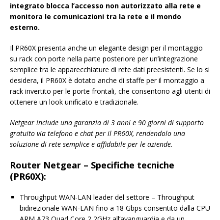
integrato blocca l’accesso non autorizzato alla rete e
monitora le comunicazioni tra la rete e il mondo
esterno.
Il PR60X presenta anche un elegante design per il montaggio
su rack con porte nella parte posteriore per un’integrazione
semplice tra le apparecchiature di rete dati preesistenti. Se lo si
desidera, il PR60X è dotato anche di staffe per il montaggio a
rack invertito per le porte frontali, che consentono agli utenti di
ottenere un look unificato e tradizionale.
Netgear include una garanzia di 3 anni e 90 giorni di supporto
gratuito via telefono e chat per il PR60X, rendendolo una
soluzione di rete semplice e affidabile per le aziende.
Router Netgear –
Specifiche tecniche
(PR60X):
Throughput WAN-LAN leader del settore – Throughput
bidirezionale WAN-LAN fino a 18 Gbps consentito dalla CPU
ARM A73 Quad Core 2,2GHz all’avanguardia e da un