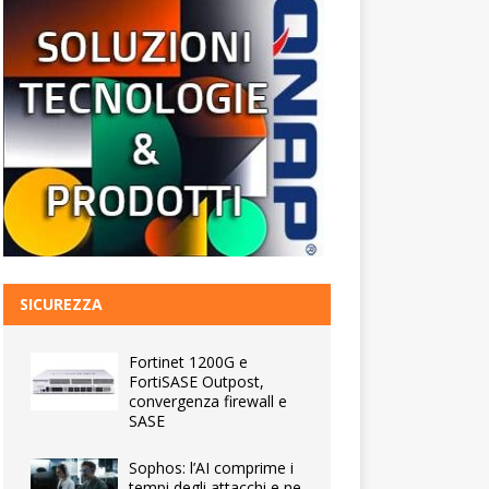
SICUREZZA
Fortinet 1200G e
FortiSASE Outpost,
convergenza firewall e
SASE
Sophos: l’AI comprime i
tempi degli attacchi e ne