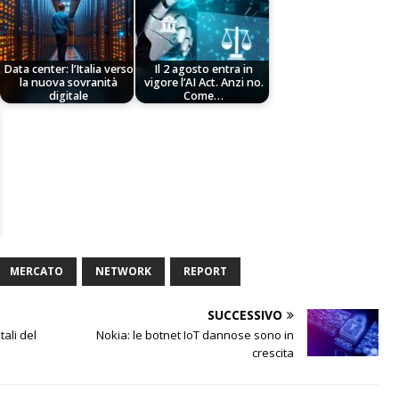
Data center: l’Italia verso
Il 2 agosto entra in
la nuova sovranità
vigore l’AI Act. Anzi no.
digitale
Come…
MERCATO
NETWORK
REPORT
SUCCESSIVO
tali del
Nokia: le botnet IoT dannose sono in
crescita