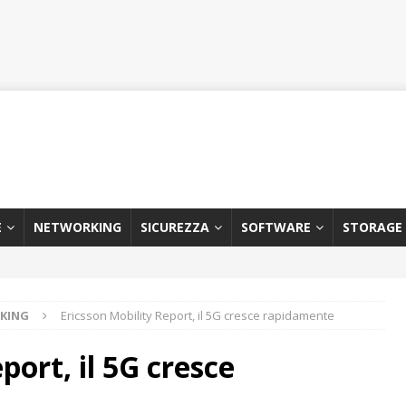
E
NETWORKING
SICUREZZA
SOFTWARE
STORAGE
KING
Ericsson Mobility Report, il 5G cresce rapidamente
port, il 5G cresce