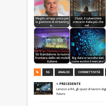
Meglio un’app unica per
Clusit, il cybercrime
la gestione di streaming
cresce in Italia più che
e…
nel…
5G Standalone: la nuova
frontiera delle reti mobili
Big data e raccolta dati,
italiane
come evolve il mercato?
5G
ANALISI
CONNETTIVITÀ
PRECEDENTE
Lenovo a IFA, gli spazi di lavoro digi
futuro