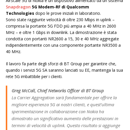
AirScale 5G di Nokia e un dispositivo alimentato da un sistema
Snapdragon
5G Modem-RF di Qualcomm
Technologies
dopo le prove iniziali in laboratorio.
Sono state raggiunte velocità di oltre 230 Mbps in uplink –
compresa la portante 5G FDD più ampia a 40 MHz in 2600
MHz – e oltre 1 Gbps in downlink. La dimostrazione è stata
condotta con portanti NR2600 a 15, 30 e 40 MHz aggregate
indipendentemente con una componente portante NR3500 a
40 MHz.
Il lavoro fa parte degli sforzi di BT Group per garantire che,
quando i servizi 5G SA saranno lanciati su EE, mantenga la sua
rete 5G imbattibile per i clienti.
Greg McCall, Chief Networks Officer di BT Group
La Carrier Aggregation sarà fondamentale per offrire la
migliore esperienza 5G ai nostri clienti, e quest’ultima
sperimentazione in collaborazione con Nokia ha
dimostrato un significativo aumento delle prestazioni in
termini di velocità di uplink. Questo risultato si aggiunge