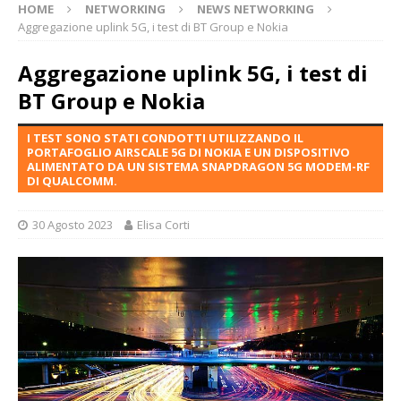
HOME
NETWORKING
NEWS NETWORKING
Aggregazione uplink 5G, i test di BT Group e Nokia
Aggregazione uplink 5G, i test di
BT Group e Nokia
I TEST SONO STATI CONDOTTI UTILIZZANDO IL
PORTAFOGLIO AIRSCALE 5G DI NOKIA E UN DISPOSITIVO
ALIMENTATO DA UN SISTEMA SNAPDRAGON 5G MODEM-RF
DI QUALCOMM.
30 Agosto 2023
Elisa Corti