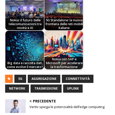
Nokia: il futuro delle
5G Standalone: la nuova
telecomunicazioni tra
frontiera delle reti mobili
novità e AI
italiane
Nokia con SAP e
Big data e raccolta dati,
Microsoft per accelerare
come evolve il mercato?
la trasformazione
5G
AGGREGAZIONE
CONNETTIVITÀ
NETWORK
TRASMISSIONE
UPLINK
PRECEDENTE
Vertiv spiega le potenzialità dell’edge computing