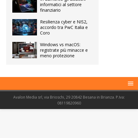
informatici al settore
finanziario
Resilienza cyber e NIS2,
accordo tra PwC Italia e
Coro
Windows vs macOS:
registrate più minacce e
meno protezione
Avalon Media srl, via Brioschi, 29 20842 Besana in Brianza. P.Iva:
08119820960