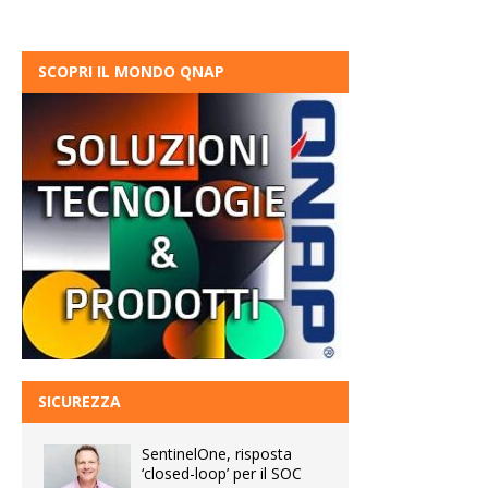
SCOPRI IL MONDO QNAP
SICUREZZA
SentinelOne, risposta
‘closed-loop’ per il SOC