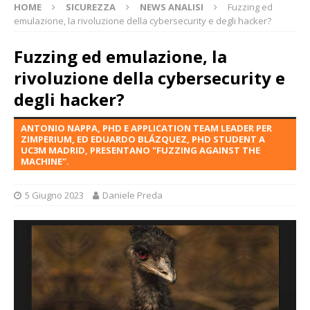
HOME
SICUREZZA
NEWS ANALISI
Fuzzing ed
emulazione, la rivoluzione della cybersecurity e degli hacker?
Fuzzing ed emulazione, la
rivoluzione della cybersecurity e
degli hacker?
ANTONIO NAPPA, PHD E APPLICATION TEAM LEADER PER
ZIMPERIUM, ED EDUARDO BLÁZQUEZ, PHD STUDENT A
UC3M MADRID, PRESENTANO "FUZZING AGAINST THE
MACHINE".
5 Giugno 2023
Daniele Preda