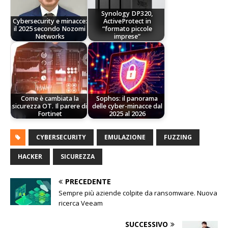
Synology DP320,
Cybersecurity e minacce:
ActiveProtect in
il 2025 secondo Nozomi
“formato piccole
Networks
imprese”
Come è cambiata la
Sophos: il panorama
sicurezza OT. Il parere di
delle cyber-minacce dal
Fortinet
2025 al 2026
CYBERSECURITY
EMULAZIONE
FUZZING
HACKER
SICUREZZA
PRECEDENTE
Sempre più aziende colpite da ransomware. Nuova
ricerca Veeam
SUCCESSIVO