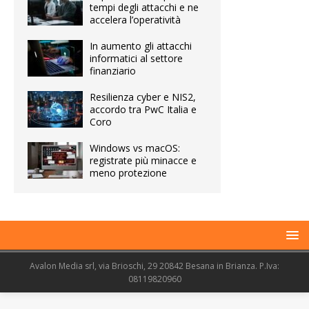
tempi degli attacchi e ne
accelera l’operatività
In aumento gli attacchi
informatici al settore
finanziario
Resilienza cyber e NIS2,
accordo tra PwC Italia e
Coro
Windows vs macOS:
registrate più minacce e
meno protezione
Avalon Media srl, via Brioschi, 29 20842 Besana in Brianza. P.Iva:
08119820960