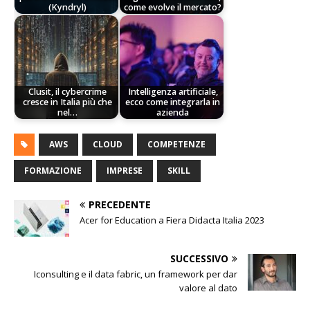
(Kyndryl)
come evolve il mercato?
Clusit, il cybercrime
Intelligenza artificiale,
cresce in Italia più che
ecco come integrarla in
nel…
azienda
AWS
CLOUD
COMPETENZE
FORMAZIONE
IMPRESE
SKILL
PRECEDENTE
Acer for Education a Fiera Didacta Italia 2023
SUCCESSIVO
Iconsulting e il data fabric, un framework per dar
valore al dato