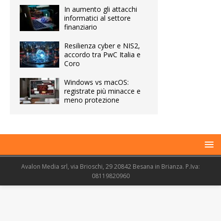
In aumento gli attacchi
informatici al settore
finanziario
Resilienza cyber e NIS2,
accordo tra PwC Italia e
Coro
Windows vs macOS:
registrate più minacce e
meno protezione
Avalon Media srl, via Brioschi, 29 20842 Besana in Brianza. P.Iva:
08119820960