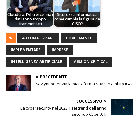
Cloudera: l’AI cresce, ma i
Sicurezza informatica,
dati sono troppo
come cambia la figura del
frammentati
CISO?
AUTOMATIZZARE
GOVERNANCE
IMPLEMENTARE
IMPRESE
INTELLIGENZA ARTIFICIALE
MISSION CRITICAL
PRECEDENTE
Saviynt potenzia la piattaforma SaaS in ambito IGA
SUCCESSIVO
La cybersecurity nel 2023: i sei trend dell’anno
secondo CyberArk