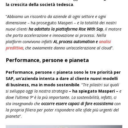
la crescita della società tedesca
.
“
Abbiamo un riscontro da aziende di ogni settore
e ogni
dimensione
– ha proseguito Masperi –
e la totalità dei nostri
nuovi clienti
ha adottato la piattaforma Rise With Sap
, il motore
che porta accelerazione e innovazione ai processi. Nella
platform convivono infatti
AI, process automation e
analisi
predittiva
, che ovviamente danno un’accelerazione al cloud
”.
Performance
,
persone
e
pianeta
Performance
,
persone
e
pianeta sono le tre priorità
per
SAP, un’azienda
intenta
a dare al cliente nuovi modelli
di business, ma in modo sostenibile
. “
Tre pilastri
sui quali
si sviluppa oggi la nostra strategia
–
ha spiegato
Masperi –
e
dove l’ultima ‘P’ è la più importante. La sostenibilità, infatti, ci
sta insegnando che
occorre essere capaci di fare ecosistema
con
la propria filiera per poter rispondere alle sfide più urgenti del
pianeta
”.