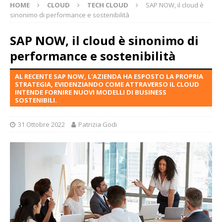
HOME
CLOUD
TECH CLOUD
SAP NOW, il cloud è
sinonimo di performance e sostenibilità
SAP NOW, il cloud è sinonimo di
performance e sostenibilità
AL RECENTE SAP NOW, L'AZIENDA HA ESPOSTO LA PROPRIA
STRATEGIA, EVIDENZIANDO COME ATTRAVERSO IL CLOUD
INTENDE FORNIRE NUOVI MODELLI DI BUSINESS
SOSTENIBILI.
31 Ottobre 2022
Patrizia Godi