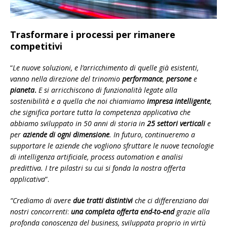
Trasformare i processi per rimanere
competitivi
“
Le nuove soluzioni, e l’arricchimento di quelle già esistenti,
vanno nella direzione del trinomio
performance
,
persone
e
pianeta
.
E si arricchiscono di funzionalità legate alla
sostenibilità e a quella che noi chiamiamo
impresa intelligente
,
che significa portare tutta la competenza applicativa che
abbiamo sviluppato in 50 anni di storia in
25 settori verticali
e
per
aziende di ogni dimensione
. In futuro, continueremo a
supportare le aziende che vogliono sfruttare le nuove tecnologie
di intelligenza artificiale, process automation e analisi
predittiva. I tre pilastri su cui si fonda la nostra offerta
applicativa
”.
“Crediamo di avere
due tratti distintivi
che ci differenziano dai
nostri concorrenti
:
una completa offerta end-to-end
grazie alla
profonda conoscenza del business, sviluppata proprio in virtù