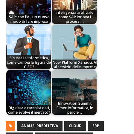
Intelligenza artificiale,
SAP: con l'AI, un nuovo
come SAP innova i
modo di fare impresa
processi…
Sicurezza informatica,
come cambia la figura del
Now Platform Xanadu, AI
CISO?
al servizio delle imprese
Innovation Summit
Big data e raccolta dati,
Elmec Informatica, le
come evolve il mercato?
parole…
ANALISI PREDITTIVA
CLOUD
ERP