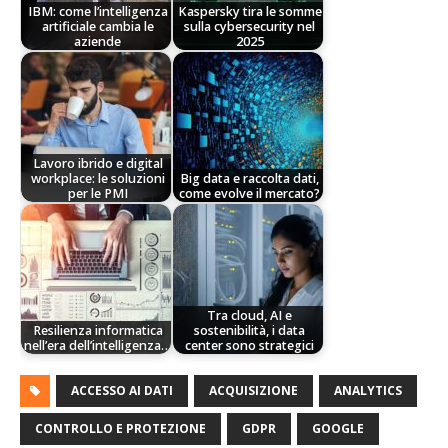
IBM: come l’intelligenza
Kaspersky tira le somme
artificiale cambia le
sulla cybersecurity nel
aziende
2025
Lavoro ibrido e digital
workplace: le soluzioni
Big data e raccolta dati,
per le PMI
come evolve il mercato?
Tra cloud, AI e
Resilienza informatica
sostenibilità, i data
nell’era dell’intelligenza…
center sono strategici
ACCESSO AI DATI
ACQUISIZIONE
ANALYTICS
CONTROLLO E PROTEZIONE
GDPR
GOOGLE