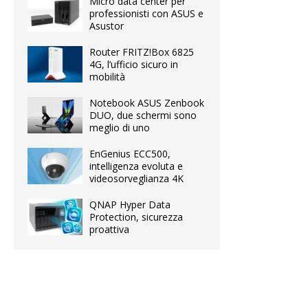
Micro data center per
professionisti con ASUS e
Asustor
Router FRITZ!Box 6825
4G, l’ufficio sicuro in
mobilità
Notebook ASUS Zenbook
DUO, due schermi sono
meglio di uno
EnGenius ECC500,
intelligenza evoluta e
videosorveglianza 4K
QNAP Hyper Data
Protection, sicurezza
proattiva