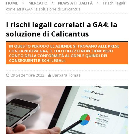
HOME
MERCATO
NEWS ATTUALITÀ
I rischi legali
correlati a GA4: la soluzione di Calicantus
I rischi legali correlati a GA4: la
soluzione di Calicantus
IN QUESTO PERIODO LE AZIENDE SI TROVANO ALLE PRESE
CON LA NUOVA GA4, IL CUI UTILIZZO NON TIENE PERÒ
CONTO DELLA CONFORMITÀ AL GDPR E QUINDI DEI
CONSEGUENTI RISCHI LEGALI.
29 Settembre 2022
Barbara Tomasi