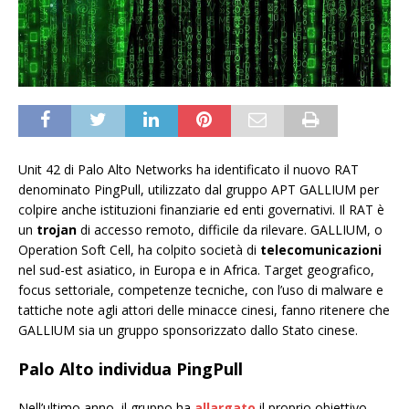
Unit 42 di Palo Alto Networks ha identificato il nuovo RAT
denominato PingPull, utilizzato dal gruppo APT GALLIUM per
colpire anche istituzioni finanziarie ed enti governativi. Il RAT è
un
trojan
di accesso remoto, difficile da rilevare. GALLIUM, o
Operation Soft Cell, ha colpito società di
telecomunicazioni
nel sud-est asiatico, in Europa e in Africa. Target geografico,
focus settoriale, competenze tecniche, con l’uso di malware e
tattiche note agli attori delle minacce cinesi, fanno ritenere che
GALLIUM sia un gruppo sponsorizzato dallo Stato cinese.
Palo Alto individua PingPull
Nell’ultimo anno, il gruppo ha
allargato
il proprio obiettivo,