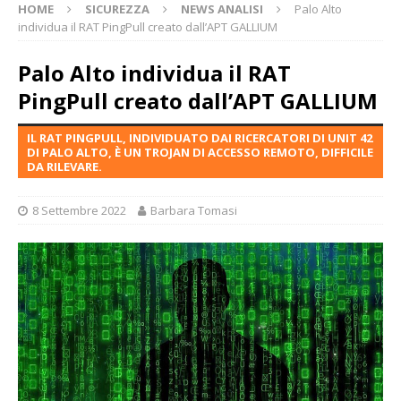
HOME
SICUREZZA
NEWS ANALISI
Palo Alto
individua il RAT PingPull creato dall’APT GALLIUM
Palo Alto individua il RAT
PingPull creato dall’APT GALLIUM
IL RAT PINGPULL, INDIVIDUATO DAI RICERCATORI DI UNIT 42
DI PALO ALTO, È UN TROJAN DI ACCESSO REMOTO, DIFFICILE
DA RILEVARE.
8 Settembre 2022
Barbara Tomasi