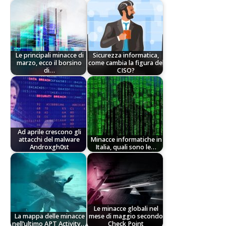
Le principali minacce di
Sicurezza informatica,
marzo, ecco il borsino
come cambia la figura del
di…
CISO?
Ad aprile crescono gli
attacchi del malware
Minacce informatiche in
Androxgh0st
Italia, quali sono le…
Le minacce globali nel
La mappa delle minacce
mese di maggio secondo
nell’ultimo APT Activity…
Check Point