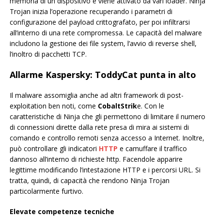
memoria di un dispositivo e viene attivato da vari loader. Ninja
Trojan inizia l’operazione recuperando i parametri di
configurazione del payload crittografato, per poi infiltrarsi
all’interno di una rete compromessa. Le capacità del malware
includono la gestione dei file system, l’avvio di reverse shell,
l’inoltro di pacchetti TCP.
Allarme Kaspersky: ToddyCat punta in alto
Il malware assomiglia anche ad altri framework di post-
exploitation ben noti, come
CobaltStrik
e. Con le
caratteristiche di Ninja che gli permettono di limitare il numero
di connessioni dirette dalla rete presa di mira ai sistemi di
comando e controllo remoti senza accesso a Internet. Inoltre,
può controllare gli indicatori
HTTP
e camuffare il traffico
dannoso all’interno di richieste http. Facendole apparire
legittime modificando l’intestazione HTTP e i percorsi URL. Si
tratta, quindi, di capacità che rendono Ninja Trojan
particolarmente furtivo.
E
levate competenze tecniche