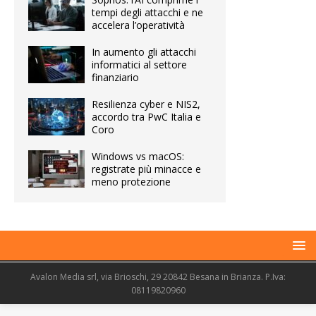
tempi degli attacchi e ne
accelera l’operatività
In aumento gli attacchi
informatici al settore
finanziario
Resilienza cyber e NIS2,
accordo tra PwC Italia e
Coro
Windows vs macOS:
registrate più minacce e
meno protezione
Avalon Media srl, via Brioschi, 29 20842 Besana in Brianza. P.Iva:
08119820960