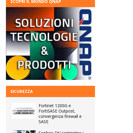
SCOPRI IL MONDO QNAP
SICUREZZA
Fortinet 1200G e
FortiSASE Outpost,
convergenza firewall e
SASE
Sophos: l’AI comprime i