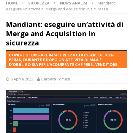
HOME
SICUREZZA
NEWS ANALISI
Mandiant:
eseguire un’attività di Merge and Acquisition in sicurezza
Mandiant: eseguire un’attività di
Merge and Acquisition in
sicurezza
L’ONERE DI OPERARE IN SICUREZZA E DI ESSERE DILIGENTI
PRIMA, DURANTE E DOPO UN’ATTIVITÀ DI M&A È
D’OBBLIGO SIA PER L’ACQUIRENTE CHE PER IL VENDITORE.
6 Aprile 2022
Barbara Tomasi