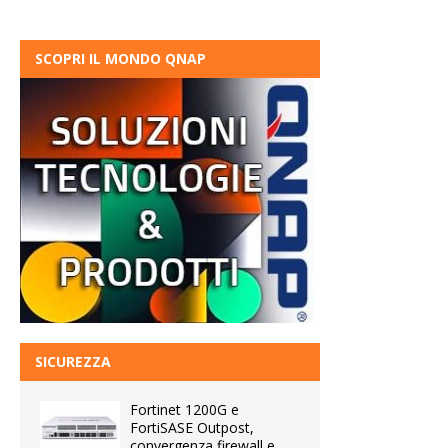
SCOPRI IL MONDO QNAP
SICUREZZA
Fortinet 1200G e
FortiSASE Outpost,
convergenza firewall e