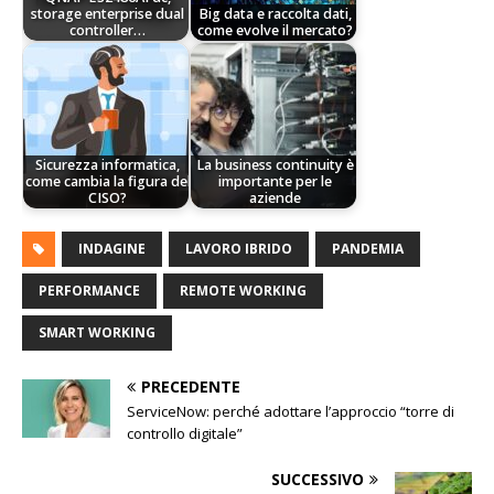
storage enterprise dual
Big data e raccolta dati,
controller…
come evolve il mercato?
Sicurezza informatica,
La business continuity è
come cambia la figura del
importante per le
CISO?
aziende
INDAGINE
LAVORO IBRIDO
PANDEMIA
PERFORMANCE
REMOTE WORKING
SMART WORKING
PRECEDENTE
ServiceNow: perché adottare l’approccio “torre di
controllo digitale”
SUCCESSIVO