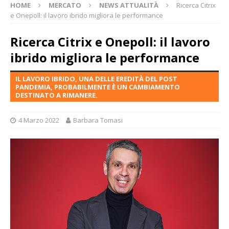
HOME
MERCATO
NEWS ATTUALITÀ
Ricerca Citrix
e Onepoll: il lavoro ibrido migliora le performance
Ricerca Citrix e Onepoll: il lavoro
ibrido migliora le performance
IL LAVORO IBRIDO, UNA DELLE EREDITÀ DEL POST
PANDEMIA, PROBABILMENTE È UN CAMBIAMENTO
DESTINATO A RIMANERE.
4 Marzo 2022
Barbara Tomasi