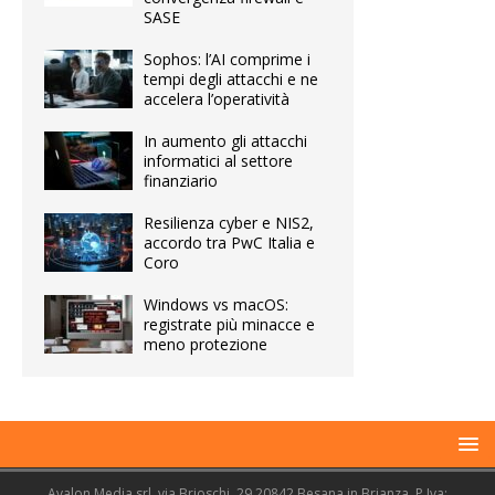
SASE
Sophos: l’AI comprime i
tempi degli attacchi e ne
accelera l’operatività
In aumento gli attacchi
informatici al settore
finanziario
Resilienza cyber e NIS2,
accordo tra PwC Italia e
Coro
Windows vs macOS:
registrate più minacce e
meno protezione
Avalon Media srl, via Brioschi, 29 20842 Besana in Brianza. P.Iva: