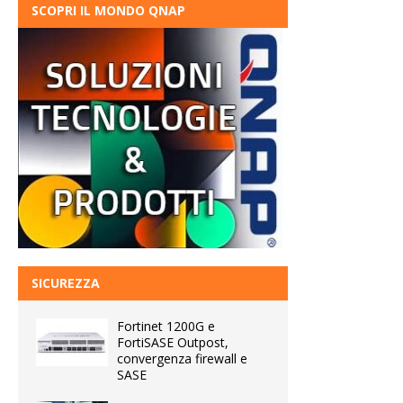
SCOPRI IL MONDO QNAP
SICUREZZA
Fortinet 1200G e
FortiSASE Outpost,
convergenza firewall e
SASE