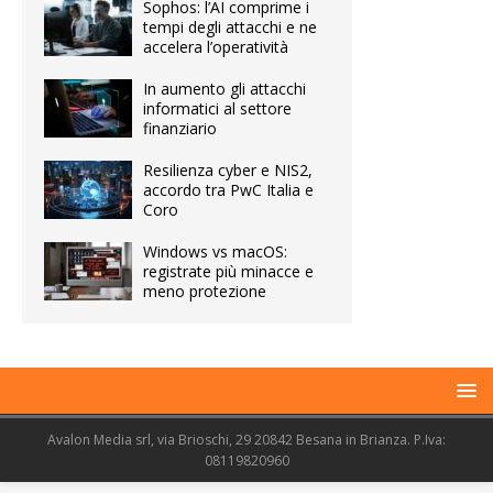
Sophos: l’AI comprime i
tempi degli attacchi e ne
accelera l’operatività
In aumento gli attacchi
informatici al settore
finanziario
Resilienza cyber e NIS2,
accordo tra PwC Italia e
Coro
Windows vs macOS:
registrate più minacce e
meno protezione
Avalon Media srl, via Brioschi, 29 20842 Besana in Brianza. P.Iva:
08119820960