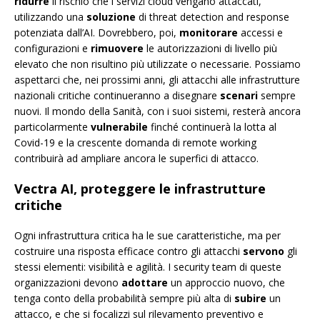
ridurre
il rischio che i servizi cloud vengano attaccati,
utilizzando una
soluzione
di threat detection and response
potenziata dall’AI. Dovrebbero, poi,
monitorare
accessi e
configurazioni e
rimuovere
le autorizzazioni di livello più
elevato che non risultino più utilizzate o necessarie. Possiamo
aspettarci che, nei prossimi anni, gli attacchi alle infrastrutture
nazionali critiche continueranno a disegnare
scenari
sempre
nuovi. Il mondo della Sanità, con i suoi sistemi, resterà ancora
particolarmente
vulnerabile
finché continuerà la lotta al
Covid-19 e la crescente domanda di remote working
contribuirà ad ampliare ancora le superfici di attacco.
Vectra AI, proteggere le infrastrutture
critiche
Ogni infrastruttura critica ha le sue caratteristiche, ma per
costruire una risposta efficace contro gli attacchi
servono
gli
stessi elementi: visibilità e agilità. I security team di queste
organizzazioni devono
adottare
un approccio nuovo, che
tenga conto della probabilità sempre più alta di
subire
un
attacco, e che si focalizzi sul rilevamento preventivo e