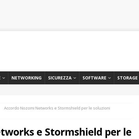
E
NETWORKING
SICUREZZA
SOFTWARE
STORAGE
Accordo Nozomi Networks e Stormshield per le soluzioni
works e Stormshield per le