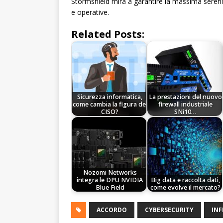
Stormshield mira a garantire la massima serenit
e operative.
Related Posts:
Sicurezza informatica,
La prestazioni del nuovo
come cambia la figura del
firewall industriale
CISO?
SNi10…
Nozomi Networks
integra le DPU NVIDIA
Big data e raccolta dati,
Blue Field
come evolve il mercato?
ACCORDO
CYBERSECURITY
INF