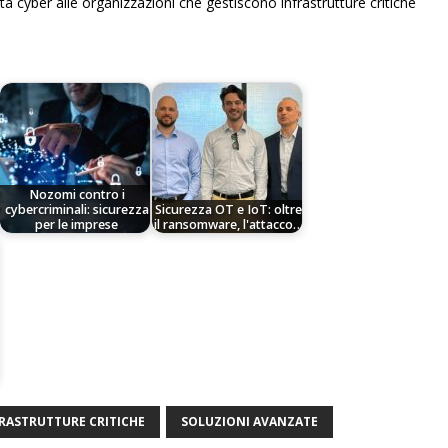
à cyber alle organizzazioni che gestiscono infrastrutture critiche
Nozomi contro i
cybercriminali: sicurezza
Sicurezza OT e IoT: oltre
per le imprese
il ransomware, l'attacco…
RASTRUTTURE CRITICHE
SOLUZIONI AVANZATE