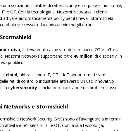
te una soluzione scalabile di cybersecurity enterprise e industriale,
i IT e OT. Con la tecnologia di Nozomi Networks, i clienti
ad attivare automaticamente policy per il firewall Stormshield
co abbia successo, riducendo al minimo gli errori.
 Stormshield
à operativa
, il rilevamento avanzato delle minacce OT e IoT e la
oni di Nozomi Networks supportano oltre
48 milioni
di dispositivi in
vizi pubblici.
 nel
cloud
, abbracciando IT, OT e IoT per automatizzare
lle reti di controllo industriale attraverso un uso innovativo
re la
cybersecurity
e includono risoluzione dei problemi, asset
mi Networks e Stormshield
Stormshield Network Security (SNS) sono all’avanguardia in termini
 attività e reti sensibili IT e OT. Con la sua tecnologia,