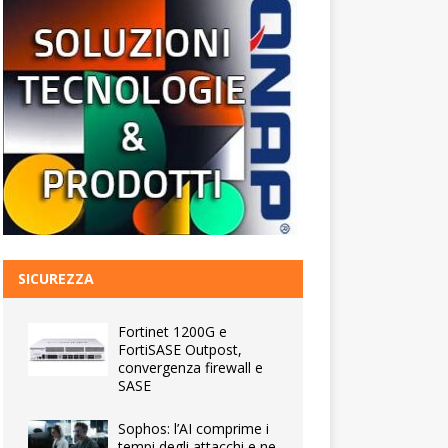
SICUREZZA
Fortinet 1200G e
FortiSASE Outpost,
convergenza firewall e
SASE
Sophos: l’AI comprime i
tempi degli attacchi e ne