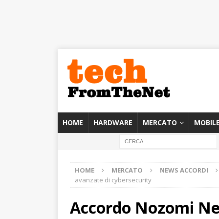
HOME
HARDWARE
MERCATO
MOBIL
HOME
MERCATO
NEWS ACCORDI
avanzate di cybersecurity
Accordo Nozomi Net