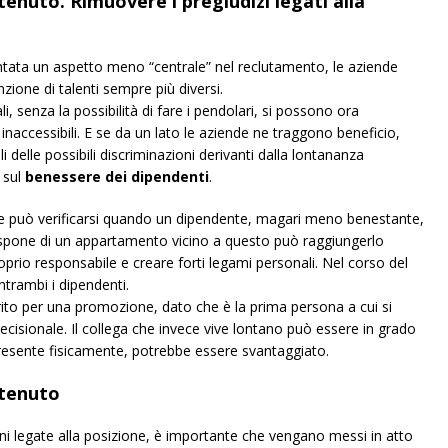
tenuto. Rimuovere i pregiudizi legati alla
tata un aspetto meno “centrale” nel reclutamento, le aziende
nzione di talenti sempre più diversi.
li, senza la possibilità di fare i pendolari, si possono ora
naccessibili. E se da un lato le aziende ne traggono beneficio,
delle possibili discriminazioni derivanti dalla lontananza
 sul
benessere dei dipendenti
.
ne può verificarsi quando un dipendente, magari meno benestante,
dispone di un appartamento vicino a questo può raggiungerlo
oprio responsabile e creare forti legami personali. Nel corso del
trambi i dipendenti.
vorito per una promozione, dato che è la prima persona a cui si
ecisionale. Il collega che invece vive lontano può essere in grado
è presente fisicamente, potrebbe essere svantaggiato.
stenuto
ni legate alla posizione, è importante che vengano messi in atto