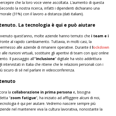
ercepire che la loro voce viene ascoltata. L’aumento di questa
 Secondo la nostra ricerca, infatti i dipendenti dichiarano una
ale (31%) con il lavoro a distanza (dati italiani).
stenuto. La tecnologia è qui e può aiutare
 avvenuto quest’anno, molte aziende hanno temuto che
i team e i
fronte al rapido cambiamento. Tuttavia, in molti casi, la
permesso alle aziende di rimanere operative. Durante il
l
ockdown
e riunioni virtuali, sostituire gli aperitivi di team con quiz online
to. Il passaggio all'”
inclusione
” digitale ha visto addirittura
 intervistati in Italia che ritiene che le relazioni personali con i
iù sicuro di sé nel parlare in videoconferenza.
stenuto
ncora la
collaborazione in prima persona
e, bisogna
detta “
zoom fatigue
”, ha iniziato ad affliggere alcuni di noi,
tecnologia è qui per aiutare. Vedremo nascere sempre più
ziende nel mantenere viva la cultura lavorativa, nonostante la