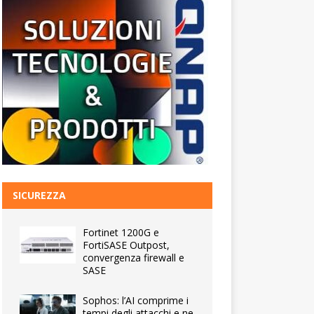
SICUREZZA
Fortinet 1200G e
FortiSASE Outpost,
convergenza firewall e
SASE
Sophos: l’AI comprime i
tempi degli attacchi e ne