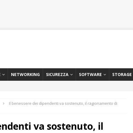
E
NETWORKING
SICUREZZA
SOFTWARE
STORAGE
Il benessere dei dipendenti va sostenuto, il ragionamento di
endenti va sostenuto, il