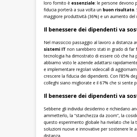
loro fornito è
essenziale
: le persone devono p
fiducia porterà a sua volta un
buon risultato
.
maggiore produttività (36%) e un aumento del mor
Il benessere dei dipendenti va so
Nel massiccio passaggio al lavoro a distanza
sistemi IT
non sarebbero stati in grado di far 
tecnologia ha dimostrato di essere ciò che ha 
abbiamo visto le aziende adattarsi rapidamente all
e implementare regolari videocall di aggiornamen
crescere la fiducia dei dipendenti. Con l’85% degli
colleghi siano migliorate e il 67% che si sente p
Il benessere dei dipendenti va so
Sebbene gli individui desiderino e richiedano a
ammetterlo, la “stanchezza da zoom”, la cosid
questo esperimento globale ha rivelato che la 
soluzioni nuove e innovative per sostenere le a
distanza.