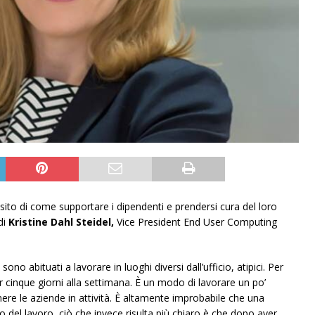
esito di come supportare i dipendenti e prendersi cura del loro
di
Kristine Dahl Steidel,
Vice President End User Computing
 sono abituati a lavorare in luoghi diversi dall’ufficio, atipici. Per
er cinque giorni alla settimana. È un modo di lavorare un po’
nere le aziende in attività. È altamente improbabile che una
ro del lavoro, ciò che invece risulta più chiaro è che dopo aver