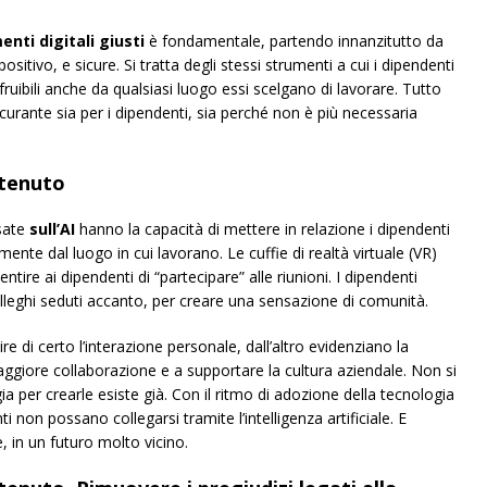
enti digitali giusti
è fondamentale, partendo innanzitutto da
positivo, e sicure. Si tratta degli stessi strumenti a cui i dipendenti
ruibili anche da qualsiasi luogo essi scelgano di lavorare. Tutto
curante sia per i dipendenti, sia perché non è più necessaria
stenuto
asate
sull’AI
hanno la capacità di mettere in relazione i dipendenti
mente dal luogo in cui lavorano. Le cuffie di realtà virtuale (VR)
ire ai dipendenti di “partecipare” alle riunioni. I dipendenti
lleghi seduti accanto, per creare una sensazione di comunità.
e di certo l’interazione personale, dall’altro evidenziano la
giore collaborazione e a supportare la cultura aziendale. Non si
gia per crearle esiste già. Con il ritmo di adozione della tecnologia
i non possano collegarsi tramite l’intelligenza artificiale. E
e, in un futuro molto vicino.