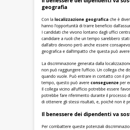
Il benessere dei dipendenti va sos
geografia
Con la
localizzazione geografica
che è diven
hanno l’opportunità di trarre beneficio dall’assu
I candidati che vivono lontano dagli uffici centra
candidare a ruoli che un tempo sarebbero stati i
dall’altro devono però anche essere consapevoli 
geografica e dall’impatto che questa può avere
La discriminazione generata dalla localizzazio
non può raggiungere l’ufficio. Un collega che 
quando vuole. Può entrare in contatto con il pr
tempo, questo può avere
conseguenze
per en
Il collega vicino all’ufficio potrebbe essere fa
potrebbe fare riferimento durante il processo d
di ottenere gli stessi risultati, e, poiché non 
Il benessere dei dipendenti va so
Per combattere queste potenziali discriminazio