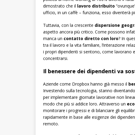
dimostrato che il
lavoro distribuito
“ovunque” 
ufficio, in un caffè – funziona, esso diventerà 
Tuttavia, con la crescente
dispersione geogr
aspetto ancora più critico. Come possono infatt
manca un
contatto diretto con loro
? In que
tra il lavoro e la vita familiare, l’interazione r
i propri dipendenti si sentono, come lavorano e 
concentrarsi.
Il benessere dei dipendenti va so
Aziende come Dropbox hanno già messo il
be
Investendo sulla tecnologia, stanno diventando “v
per implementare giornate lavorative non lineari 
modo che più si addice loro. Attraverso un
eco
monitorare i progressi e di bilanciare gli equilib
rapidamente in base alle esigenze dei dipenden
remoto.