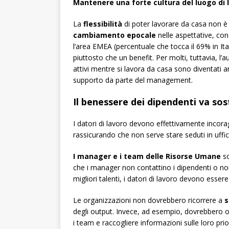
Mantenere una forte cultura del luogo di 
La
flessibilità
di poter lavorare da casa non è
cambiamento epocale
nelle aspettative, con
l’area EMEA (percentuale che tocca il 69% in Ita
piuttosto che un benefit. Per molti, tuttavia, 
attivi mentre si lavora da casa sono diventati 
supporto da parte del management.
Il benessere dei dipendenti va so
I datori di lavoro devono effettivamente incorag
rassicurando che non serve stare seduti in uffic
I manager e i team delle Risorse Umane
so
che i manager non contattino i dipendenti o non i
migliori talenti, i datori di lavoro devono essere
Le organizzazioni non dovrebbero ricorrere a
s
degli output. Invece, ad esempio, dovrebbero or
i team e raccogliere informazioni sulle loro prio