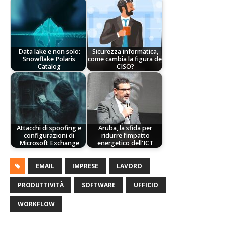
Data lake e non solo:
Sicurezza informatica,
Snowflake Polaris
come cambia la figura del
Catalog
CISO?
Attacchi di spoofing e
Aruba, la sfida per
configurazioni di
ridurre l’impatto
Microsoft Exchange
energetico dell'ICT
EMAIL
IMPRESE
LAVORO
PRODUTTIVITÀ
SOFTWARE
UFFICIO
WORKFLOW