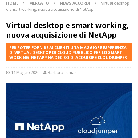
HOME
MERCATO
NEWS ACCORDI
Virtual desktop
e smart working, nuova acquisizione di NetApp
Virtual desktop e smart working,
nuova acquisizione di NetApp
PER POTER FORNIRE AI CLIENTI UNA MAGGIORE ESPERIENZA
DI VIRTUAL DESKTOP DI CLOUD PUBBLICO PER LO SMART
WORKING, NETAPP HA DECISO DI ACQUISIRE CLOUDJUMPER
14 Maggio 2020
Barbara Tomasi