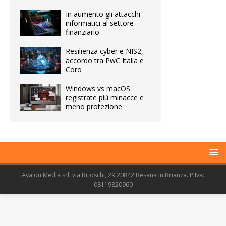
In aumento gli attacchi
informatici al settore
finanziario
Resilienza cyber e NIS2,
accordo tra PwC Italia e
Coro
Windows vs macOS:
registrate più minacce e
meno protezione
Avalon Media srl, via Brioschi, 29 20842 Besana in Brianza. P.Iva:
08119820960