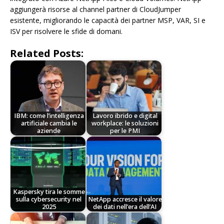
aggiungerà risorse al channel partner di CloudJumper
esistente, migliorando le capacità dei partner MSP, VAR, SI e
ISV per risolvere le sfide di domani.
Related Posts:
IBM: come l’intelligenza
Lavoro ibrido e digital
artificiale cambia le
workplace: le soluzioni
aziende
per le PMI
Kaspersky tira le somme
sulla cybersecurity nel
NetApp accresce il valore
2025
dei dati nell’era dell’AI