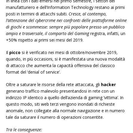
In linea con i dati emersi nel primo semestre, i settori del
manufatturiero e dell’Information Technology restano ai primi
posti in termini di attacchi subiti.
Cresce, al contempo,
l’attenzione del cybercrime nei confronti delle piattaforme online
di giochi e scommesse: sempre più popolare presso un pubblico
ampio e trasversale, il comparto del Gaming
registra, infatti, un
+50% rispetto ai primi sei mesi del 2019.
Il
picco
si è verificato nei mesi di ottobre/novembre 2019,
quando, in più occasioni, si è manifestata una nuova modalità
di attacco che aumenta la capacità offensiva del classico
format del ‘denial of service’.
Oltre a saturare le risorse della rete attaccata, gli
hacker
generano traffico malevolo presentandosi in rete con un
indirizzo IP identico a quello dell’azienda di gaming ‘vittima’. In
questo modo, siti web terzi vengono inondati di richieste
anomale, non collegate alla normale navigazione e in numero
tale da saturare il numero di operazioni consentite.
Tra le conseguenze: