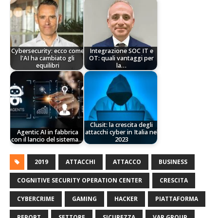
Cybersecurity: ecco come
Integrazione SOC IT e
l'AI ha cambiato gli
OT: quali vantaggi per
equilibri
la…
Clusit: la crescita degli
Agentic AI in fabbrica
attacchi cyber in Italia nel
con il lancio del sistema…
2023
2019
ATTACCHI
ATTACCO
BUSINESS
COGNITIVE SECURITY OPERATION CENTER
CRESCITA
CYBERCRIME
GAMING
HACKER
PIATTAFORMA
REPORT
SETTORE
SICUREZZA
VAR GROUP