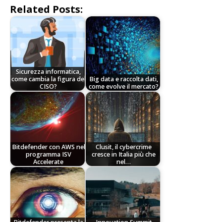
Related Posts:
Sicurezza informatica,
come cambia la figura del
Big data e raccolta dati,
CISO?
come evolve il mercato?
Bitdefender con AWS nel
Clusit, il cybercrime
programma ISV
cresce in Italia più che
Accelerate
nel…