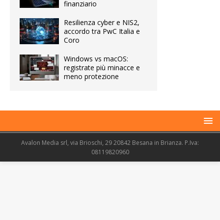
finanziario
Resilienza cyber e NIS2,
accordo tra PwC Italia e
Coro
Windows vs macOS:
registrate più minacce e
meno protezione
Avalon Media srl, via Brioschi, 29 20842 Besana in Brianza. P.Iva:
08119820960