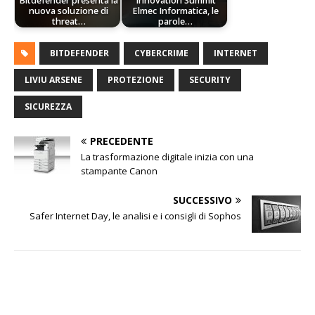
Bitdefender presenta la
Innovation Summit
nuova soluzione di
Elmec Informatica, le
threat…
parole…
BITDEFENDER
CYBERCRIME
INTERNET
LIVIU ARSENE
PROTEZIONE
SECURITY
SICUREZZA
PRECEDENTE
La trasformazione digitale inizia con una
stampante Canon
SUCCESSIVO
Safer Internet Day, le analisi e i consigli di Sophos