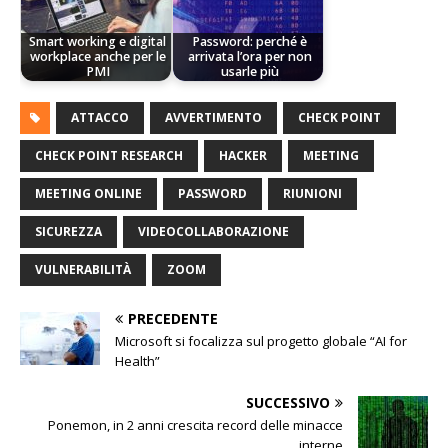
Smart working e digital
Password: perché è
workplace anche per le
arrivata l’ora per non
PMI
usarle più
ATTACCO
AVVERTIMENTO
CHECK POINT
CHECK POINT RESEARCH
HACKER
MEETING
MEETING ONLINE
PASSWORD
RIUNIONI
SICUREZZA
VIDEOCOLLABORAZIONE
VULNERABILITÀ
ZOOM
PRECEDENTE
Microsoft si focalizza sul progetto globale “AI for
Health”
SUCCESSIVO
Ponemon, in 2 anni crescita record delle minacce
interne