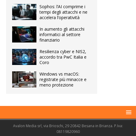
Sophos: l’AI comprime i
tempi degli attacchi e ne
accelera l’operatività
In aumento gli attacchi
informatici al settore
finanziario
Resilienza cyber e NIS2,
accordo tra PwC Italia e
Coro
Windows vs macOS:
registrate più minacce e
meno protezione
Avalon Media srl, via Brioschi, 29 20842 Besana in Brianza. P.Iva:
08119820960