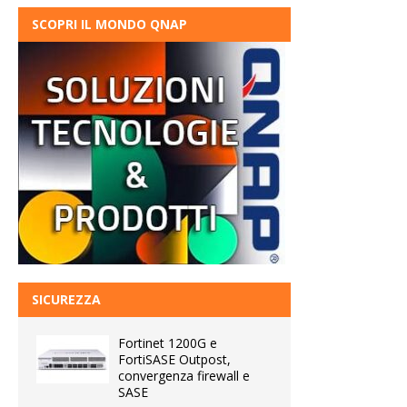
SCOPRI IL MONDO QNAP
SICUREZZA
Fortinet 1200G e
FortiSASE Outpost,
convergenza firewall e
SASE