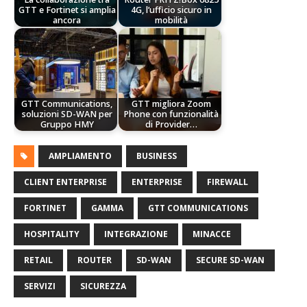
GTT e Fortinet si amplia
4G, l’ufficio sicuro in
ancora
mobilità
GTT Communications,
GTT migliora Zoom
soluzioni SD-WAN per
Phone con funzionalità
Gruppo HMY
di Provider…
AMPLIAMENTO
BUSINESS
CLIENT ENTERPRISE
ENTERPRISE
FIREWALL
FORTINET
GAMMA
GTT COMMUNICATIONS
HOSPITALITY
INTEGRAZIONE
MINACCE
RETAIL
ROUTER
SD-WAN
SECURE SD-WAN
SERVIZI
SICUREZZA