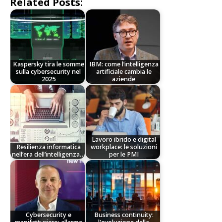
Related Posts:
Kaspersky tira le somme
IBM: come l’intelligenza
sulla cybersecurity nel
artificiale cambia le
2025
aziende
Lavoro ibrido e digital
Resilienza informatica
workplace: le soluzioni
nell’era dell’intelligenza…
per le PMI
Cybersecurity e
Business continuity: