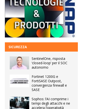
SICUREZZA
SentinelOne, risposta
‘closed-loop’ per il SOC
autonomo
Fortinet 1200G e
FortiSASE Outpost,
convergenza firewall e
SASE
Sophos: l’AI comprime i
tempi degli attacchi e ne
accelera l’operatività