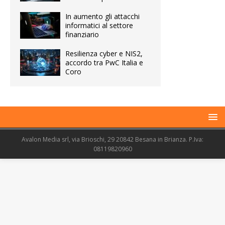
In aumento gli attacchi
informatici al settore
finanziario
Resilienza cyber e NIS2,
accordo tra PwC Italia e
Coro
Avalon Media srl, via Brioschi, 29 20842 Besana in Brianza. P.Iva:
08119820960