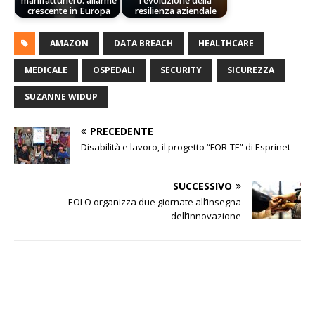
manifatturiero: allarme
l'evoluzione della
crescente in Europa
resilienza aziendale
AMAZON
DATA BREACH
HEALTHCARE
MEDICALE
OSPEDALI
SECURITY
SICUREZZA
SUZANNE WIDUP
PRECEDENTE
Disabilità e lavoro, il progetto “FOR-TE” di Esprinet
SUCCESSIVO
EOLO organizza due giornate all’insegna
dell’innovazione