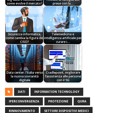
come evolve il mercato?
prese con la…
Sicurezza informatica,
Telemedicina e
come cambia la figura del
intelligenza artificiale per
CISO?
curare i…
Data center: l’Italia verso
Cradlepoint, migliorare
la nuova sovranità
l’assistenza alle persone
digitale
con il 5G
DATI
INFORMATION TECHNOLOGY
IPERCONVERGENZA
PROTEZIONE
QURA
RINNOVAMENTO
SETTORE DISPOSITIVI MEDICI