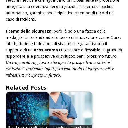
settore medicale che riguardano principalmente la protezione,
l’integrità e la coerenza dei dati grazie al sistema di backup
automatico, garantiscono il ripristino a tempo di record nel
caso di incidenti.
Il t
ema della sicurezza
, però, è solo una faccia della
medaglia. Un’azienda ad alto tasso di innovazione come Qura,
infatti, richiede l’adozione di sistemi che garantiscano il
supporto di un
ecosistema IT
scalabile e flessibile, in grado di
rispondere alle prospettive di sviluppo per il prossimo futuro.
Un traguardo raggiunto, che apre la prospettiva a ulteriori
evoluzioni. L’azienda, infatti, sta valutando di integrare altre
infrastrutture Syneto in futuro.
Related Posts:
Big data e raccolta dati,
I medici di famiglia alle