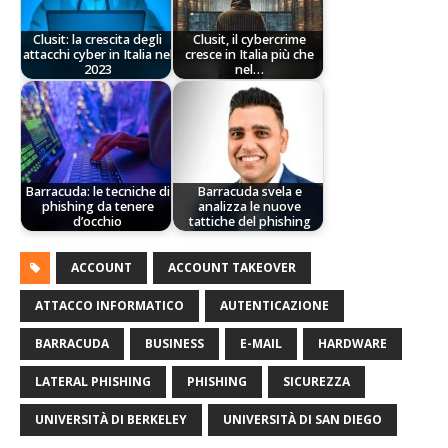
Clusit: la crescita degli
Clusit, il cybercrime
attacchi cyber in Italia nel
cresce in Italia più che
2023
nel…
Barracuda: le tecniche di
Barracuda svela e
phishing da tenere
analizza le nuove
d’occhio
tattiche del phishing
ACCOUNT
ACCOUNT TAKEOVER
ATTACCO INFORMATICO
AUTENTICAZIONE
BARRACUDA
BUSINESS
E-MAIL
HARDWARE
LATERAL PHISHING
PHISHING
SICUREZZA
UNIVERSITÀ DI BERKELEY
UNIVERSITÀ DI SAN DIEGO