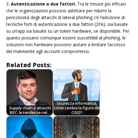
3.
Autenticazione a due fattori.
Tra le misure più efficaci
che le organizzazioni possono adottare per ridurre la
pericolosità degli attacchi di lateral phishing c’è l’adozione di
tecniche forti di autenticazione a due fattori (2FA), sia basate
su un’app sia basate su un token hardware, se disponibile. Per
quanto possano comunque essere suscettibili al phishing, le
soluzioni non hardware possono aiutare a limitare l’accesso
del malvivente agli account compromessi.
Related Posts:
Sicurezza informatica,
Supply chain e attacchi
come cambia la figura del
BEC: le tendenze nel…
CISO?