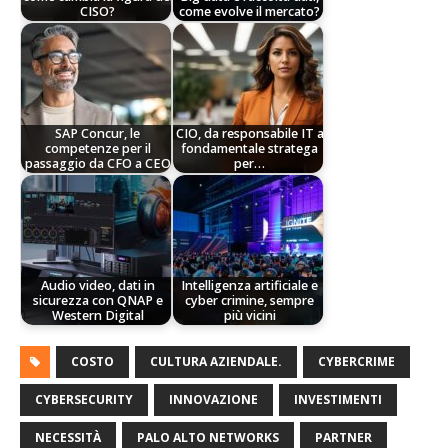
CISO?
come evolve il mercato?
SAP Concur, le
CIO, da responsabile IT a
competenze per il
fondamentale stratega
passaggio da CFO a CEO
per…
Audio video, dati in
Intelligenza artificiale e
sicurezza con QNAP e
cyber crimine, sempre
Western Digital
più vicini
COSTO
CULTURA AZIENDALE.
CYBERCRIME
CYBERSECURITY
INNOVAZIONE
INVESTIMENTI
NECESSITÀ
PALO ALTO NETWORKS
PARTNER