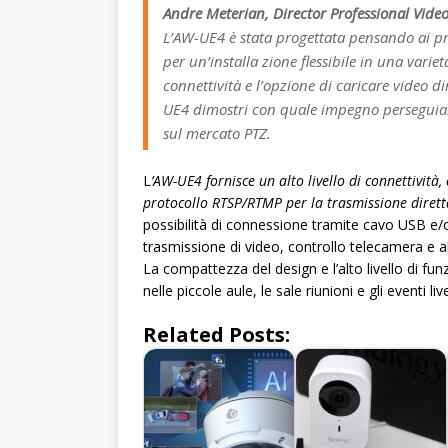
Andre Meterian, Director Professional Vide
L’AW-UE4 è stata progettata pensando ai pr
per un’installa zione flessibile in una varie
connettività e l’opzione di caricare video d
UE4 dimostri con quale impegno perseguiam
sul mercato PTZ.
L
’AW-UE4 fornisce un alto livello di connettività
protocollo RTSP/RTMP per la trasmissione diretta
possibilità di connessione tramite cavo USB e/
trasmissione di video, controllo telecamera e 
La compattezza del design e l’alto livello di fu
nelle piccole aule, le sale riunioni e gli eventi liv
Related Posts: