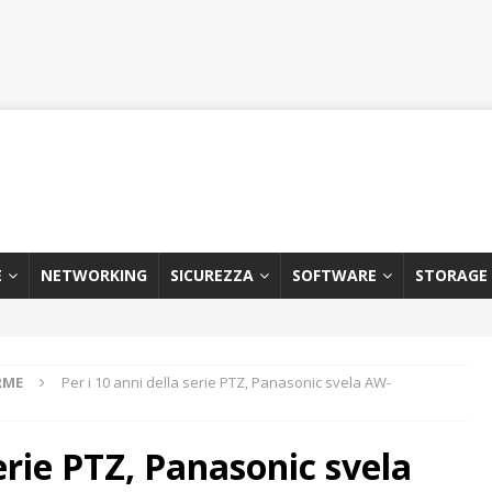
E
NETWORKING
SICUREZZA
SOFTWARE
STORAGE
RME
Per i 10 anni della serie PTZ, Panasonic svela AW-
serie PTZ, Panasonic svela