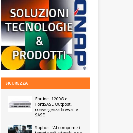
SICUREZZA
Fortinet 1200G e
FortiSASE Outpost,
convergenza firewall e
SASE
Sophos: l’AI comprime i
tempi degli attacchi e ne