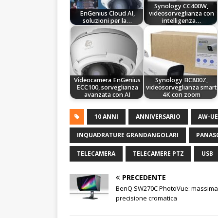
Synology CC400W,
EnGenius Cloud AI,
videosorveglianza con
soluzioni per la…
intelligenza…
Videocamera EnGenius
Synology BC800Z,
ECC100, sorveglianza
videosorveglianza smart
avanzata con AI
4K con zoom
10 ANNI
ANNIVERSARIO
AW-U
INQUADRATURE GRANDANGOLARI
PANAS
TELECAMERA
TELECAMERE PTZ
USB
PRECEDENTE
BenQ SW270C PhotoVue: massima
precisione cromatica