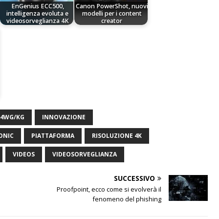
EnGenius ECC500,
Canon PowerShot, nuovi
intelligenza evoluta e
modelli per i content
videosorveglianza 4K
creator
E4WG/KG
INNOVAZIONE
ONIC
PIATTAFORMA
RISOLUZIONE 4K
VIDEOS
VIDEOSORVEGLIANZA
SUCCESSIVO
Proofpoint, ecco come si evolverà il
fenomeno del phishing