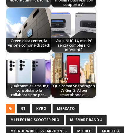
14Evo e Summit E16Flip,
mobilità business con
…
supporto AI
Green data center, la
Asus NUC 14, miniPC
visione comune di Stack
senza complessi di
e…
inferiorità!
Qualcomm e Samsung
Qualcomm Snapdragon
consolidano la
7s Gen 3: AI per
collaborazione per…
smartphone di…
9T
KYRO
MERCATO
MI ELECTRIC SCOOTER PRO
MI SMART BAND 4
MI TRUE WIRELESS EARPHONES
MOBILE
MOBILITÀ