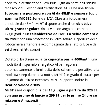
ricevuto la certificazione Low Blue Light da parte dell’Istituto
tedesco VDE Testing and Certification. Mi 9T ha una
tripla
fotocamera posteriore con AI da 48MP e sensore top di
gamma IMX 582 Sony da 1/2”
. Oltre alla fotocamera
principale da 48MP, Mi 9T dispone anche di un
obiettivo
ultra-grandangolare da 13MP
con angolo di campo di
124,8 gradi e un
teleobiettivo da 8MP
.
La selfie camera è
da 20MP
con una protezione in vetro zaffiro. L’apertura della
fotocamera anteriore è accompagnata da effetti di luce e da
sei diversi effetti sonori.
Dotato di
batteria ad alta capacità pari a 4000mAh
, una
modalità di risparmio energetico AI per regolare
automaticamente la luminosità dello schermo e per attivare la
modalità sleep durante la notte, Mi 9T è in grado di durare per
un giorno di utilizzo intensivo. Mi 9T supporta inoltre la
ricarica veloce a 18W.
Mi 9T sarà disponibile dal 19 giugno a partire da 329,9€
con una promo di lancio a 299,9€ per le prime 24 ore su
mi.com e Amazon.it.