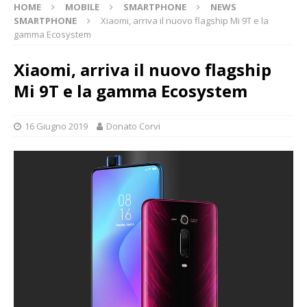
HOME
MOBILE
SMARTPHONE
NEWS
SMARTPHONE
Xiaomi, arriva il nuovo flagship Mi 9T e la
gamma Ecosystem
Xiaomi, arriva il nuovo flagship
Mi 9T e la gamma Ecosystem
16 Giugno 2019
Donato Corvi