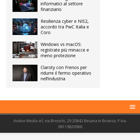
informatici al settore
finanziario
Resilienza cyber e NIS2,
accordo tra PwC Italia e
Coro
Windows vs macOS:
registrate più minacce e
meno protezione
Claroty con Frenos per
ridurre il fermo operativo
nell’industria
Avalon Media srl, via Brioschi, 29 20842 Besana in Brianza. P.Iva:
08119820960