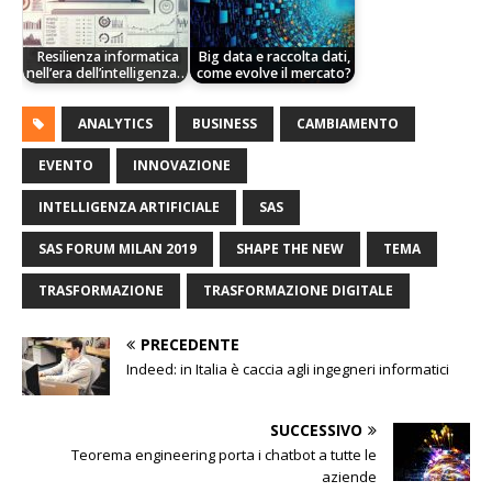
Resilienza informatica
Big data e raccolta dati,
nell’era dell’intelligenza…
come evolve il mercato?
ANALYTICS
BUSINESS
CAMBIAMENTO
EVENTO
INNOVAZIONE
INTELLIGENZA ARTIFICIALE
SAS
SAS FORUM MILAN 2019
SHAPE THE NEW
TEMA
TRASFORMAZIONE
TRASFORMAZIONE DIGITALE
PRECEDENTE
Indeed: in Italia è caccia agli ingegneri informatici
SUCCESSIVO
Teorema engineering porta i chatbot a tutte le
aziende