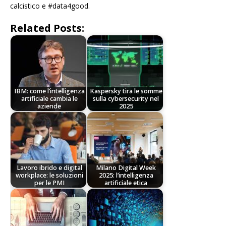
calcistico e #data4good.
Related Posts:
IBM: come l’intelligenza
Kaspersky tira le somme
artificiale cambia le
sulla cybersecurity nel
aziende
2025
Lavoro ibrido e digital
Milano Digital Week
workplace: le soluzioni
2025: l’intelligenza
per le PMI
artificiale etica