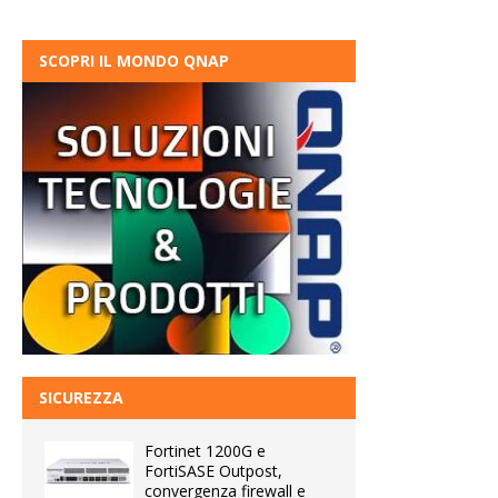
SCOPRI IL MONDO QNAP
SICUREZZA
Fortinet 1200G e
FortiSASE Outpost,
convergenza firewall e