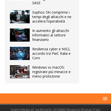
SASE
Sophos: l’AI comprime i
tempi degli attacchi e ne
accelera l’operatività
In aumento gli attacchi
informatici al settore
finanziario
Resilienza cyber e NIS2,
accordo tra PwC Italia e
Coro
Windows vs macOS:
registrate più minacce e
meno protezione
Avalon Media srl, via Brioschi, 29 20842 Besana in Brianza. P.Iva: