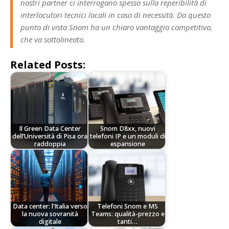
nostri partner ci interrogano spesso sulla reperibilità di
interlocutori tecnici locali in caso di necessità. Da questo
punto di vista Snom ha un chiaro vantaggio competitivo,
che va sottolineato.
Related Posts:
Il Green Data Center
Snom D8xx, nuovi
dell’Università di Pisa ora
telefoni IP e un moduli di
raddoppia
espansione
Data center: l’Italia verso
Telefoni Snom e MS
la nuova sovranità
Teams: qualità-prezzo e
digitale
tanti…