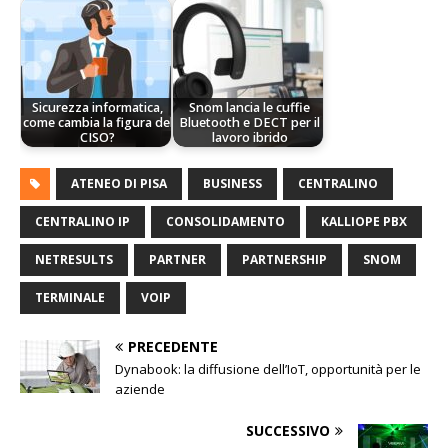
Sicurezza informatica,
Snom lancia le cuffie
come cambia la figura del
Bluetooth e DECT per il
CISO?
lavoro ibrido
ATENEO DI PISA
BUSINESS
CENTRALINO
CENTRALINO IP
CONSOLIDAMENTO
KALLIOPE PBX
NETRESULTS
PARTNER
PARTNERSHIP
SNOM
TERMINALE
VOIP
PRECEDENTE
Dynabook: la diffusione dell’IoT, opportunità per le
aziende
SUCCESSIVO