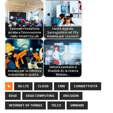
Fastweb+Vodafone
Sanità digitale,
accelera l'innovazione
Santagostino ed Elty
nello SmartCityLab
insieme per i pazienti
Settore sanitario e
Iniziata per la robotica
Shadow AI, la ricerca
industriale la quarta…
Wolters…
5G-LTE
CLOUD
CNN
CONNETTIVITÀ
EDGE
EDGE COMPUTING
ERICSSON
INTERNET OF THINGS
TELCO
VMWARE