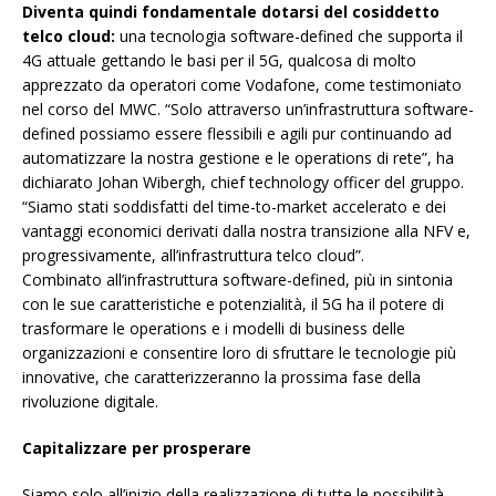
Diventa quindi fondamentale dotarsi del cosiddetto
telco cloud:
una tecnologia software-defined che supporta il
4G attuale gettando le basi per il 5G, qualcosa di molto
apprezzato da operatori come Vodafone, come testimoniato
nel corso del MWC. “Solo attraverso un’infrastruttura software-
defined possiamo essere flessibili e agili pur continuando ad
automatizzare la nostra gestione e le operations di rete”, ha
dichiarato Johan Wibergh, chief technology officer del gruppo.
“Siamo stati soddisfatti del time-to-market accelerato e dei
vantaggi economici derivati dalla nostra transizione alla NFV e,
progressivamente, all’infrastruttura telco cloud”.
Combinato all’infrastruttura software-defined, più in sintonia
con le sue caratteristiche e potenzialità, il 5G ha il potere di
trasformare le operations e i modelli di business delle
organizzazioni e consentire loro di sfruttare le tecnologie più
innovative, che caratterizzeranno la prossima fase della
rivoluzione digitale.
Capitalizzare per prosperare
Siamo solo all’inizio della realizzazione di tutte le possibilità