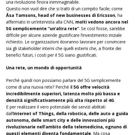
una rivoluzione finora inimmaginabile.
Questo non vuol dire che si tratti di un compito facile; come
Åsa Tamsons, head of new businesses di Ericsson
, ha
affermato in un’intervista alla CNN,
molti vedono ancora nel
5G semplicemente “un’altra rete”
. Se così fosse, sarebbe
difficile per alcune aziende giustificare l’investimento iniziale
richiesto. Le organizzazioni dovranno lavorare per convincere
sia gli stakeholder interni che quelli esterni che, a fronte dei
benefici futuri, i costi per il 5G siano giustificati.
Una rete, un mondo di opportunità
Perché quindi non possiamo parlare del 5G semplicemente
come di una nuova rete? Perché i
l 5G offre velocità
incredibilmente superiori, latenza molto più bassa e
densità significativamente più alta rispetto al 4G
.
E per realizzare il vero potenziale dei servizi abilitati
dall’
Internet of Things, della robotica, delle auto a guida
autonoma, delle smart city e delle innovazioni più
rivoluzionarie nell’ambito della telemedicina, ognuno di
questi elementi diventa fondamentale
. Ma cosa