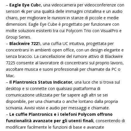
–
Eagle Eye Cub
e, una videocamera per videoconferenze con
sensori 4k per una qualità delle immagini cristallina e un audio
chiaro, per migliorare le riunioni in stanze di piccole e medie
dimensioni. Eagle Eye Cube è progettato per funzionare con
molte soluzioni esistenti tra cui Polycom Trio con VisualPro e
Group Series.
–
Blackwire 722
5, una cuffia UC intuitiva, progettata per
concentrarsi in ambienti open office, con un design elegante e
senza braccio. La cancellazione del rumore attivo di Blackwire
7225 consente al lavoratore di concentrarsi sul proprio lavoro,
ascoltare musica e suoni professionali per chiamate da PC o
Mac.
–
Il Plantronics Status Indicator
, una luce che si trova sul
desktop e si connette con qualsiasi piattaforma di
comunicazione utilizzata per far sapere agli altri se sei
disponibile, per una chiamata o anche lontano dalla propria
scrivania. Avvisi visivi e audio per messaggi e chiamate.
–
Le cuffie Plantronics e i telefoni Polycom offrono
funzionalità avanzate per gli utenti finali
, consentendo di
modificare facilmente le funzioni di base e avanzate