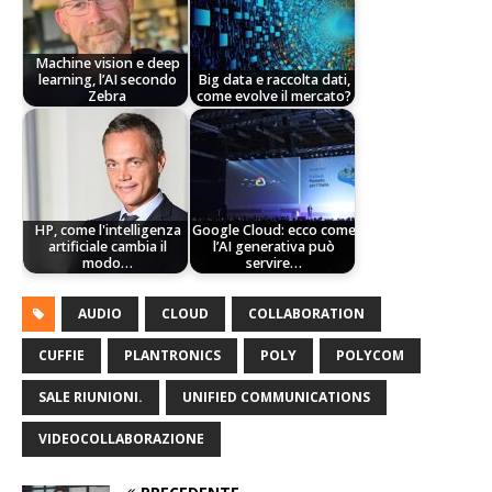
Machine vision e deep
learning, l’AI secondo
Big data e raccolta dati,
Zebra
come evolve il mercato?
HP, come l'intelligenza
Google Cloud: ecco come
artificiale cambia il
l’AI generativa può
modo…
servire…
AUDIO
CLOUD
COLLABORATION
CUFFIE
PLANTRONICS
POLY
POLYCOM
SALE RIUNIONI.
UNIFIED COMMUNICATIONS
VIDEOCOLLABORAZIONE