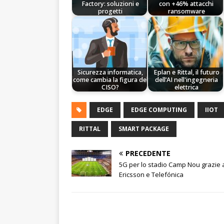
Factory: soluzioni e
con +46% attacchi
progetti
ransomware
Sicurezza informatica,
Eplan e Rittal, il futuro
come cambia la figura del
dell’AI nell'ingegneria
CISO?
elettrica
EDGE
EDGE COMPUTING
IIOT
RITTAL
SMART PACKAGE
PRECEDENTE
5G per lo stadio Camp Nou grazie 
Ericsson e Telefónica