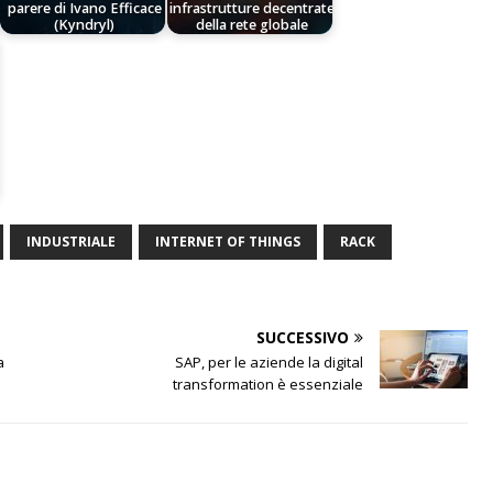
parere di Ivano Efficace
infrastrutture decentrate
(Kyndryl)
della rete globale
INDUSTRIALE
INTERNET OF THINGS
RACK
SUCCESSIVO
a
SAP, per le aziende la digital
transformation è essenziale