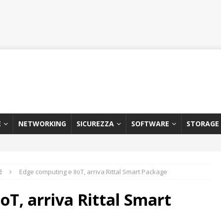
E
NETWORKING
SICUREZZA
SOFTWARE
STORAGE
E
Edge computing e IIoT, arriva Rittal Smart Package
oT, arriva Rittal Smart