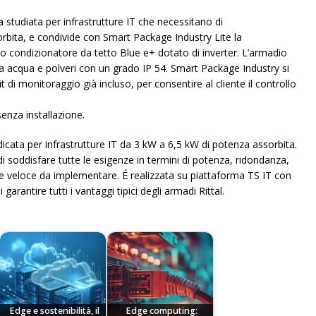
a studiata per infrastrutture IT che necessitano di
bita, e condivide con Smart Package Industry Lite la
ivo condizionatore da tetto Blue e+ dotato di inverter. L’armadio
a acqua e polveri con un grado IP 54. Smart Package Industry si
t di monitoraggio già incluso, per consentire al cliente il controllo
enza installazione.
ndicata per infrastrutture IT da 3 kW a 6,5 kW di potenza assorbita.
i soddisfare tutte le esigenze in termini di potenza, ridondanza,
 e veloce da implementare. É realizzata su piattaforma TS IT con
antire tutti i vantaggi tipici degli armadi Rittal.
Edge e sostenibilità, il
Edge computing: