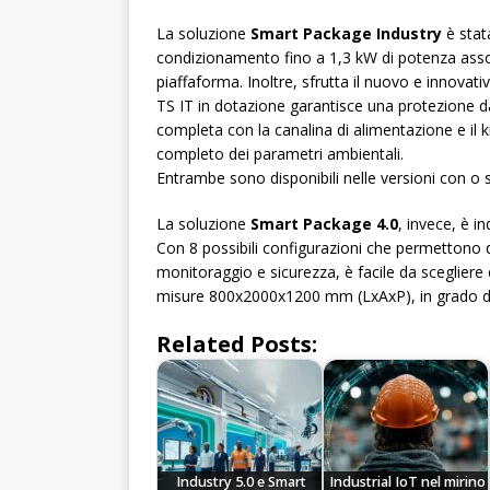
La soluzione
Smart Package Industry
è stat
condizionamento fino a 1,3 kW di potenza assor
piaffaforma. Inoltre, sfrutta il nuovo e innovat
TS IT in dotazione garantisce una protezione d
completa con la canalina di alimentazione e il ki
completo dei parametri ambientali.
Entrambe sono disponibili nelle versioni con o s
La soluzione
Smart Package 4.0
, invece, è i
Con 8 possibili configurazioni che permettono d
monitoraggio e sicurezza, è facile da scegliere
misure 800x2000x1200 mm (LxAxP), in grado di gar
Related Posts:
Industry 5.0 e Smart
Industrial IoT nel mirino