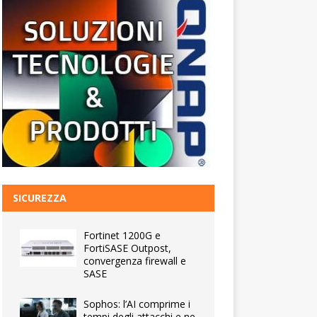
SICUREZZA
Fortinet 1200G e
FortiSASE Outpost,
convergenza firewall e
SASE
Sophos: l’AI comprime i
tempi degli attacchi e ne