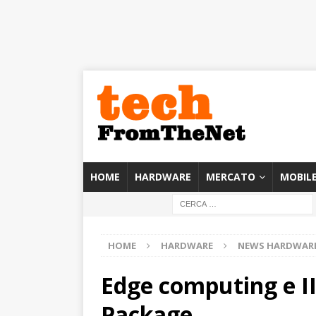
HOME
HARDWARE
MERCATO
MOBIL
HOME
HARDWARE
NEWS HARDWAR
Edge computing e II
Package